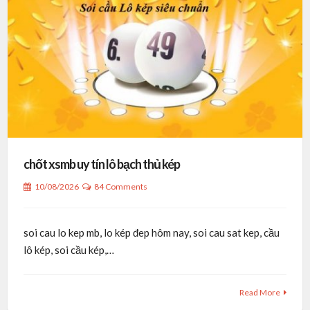
chốt xsmb uy tín lô bạch thủ kép
10/08/2026
84 Comments
soi cau lo kep mb, lo kép đep hôm nay, soi cau sat kep, cầu
lô kép, soi cầu kép,…
Read More