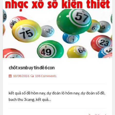
chốt xsmb uy tín đề 6 con
10/08/2026
138 Comments
kết quả số đề hôm nay, dự đoán lô hôm nay, dự đoán số đề,
bach thu 3cang, kết quả…