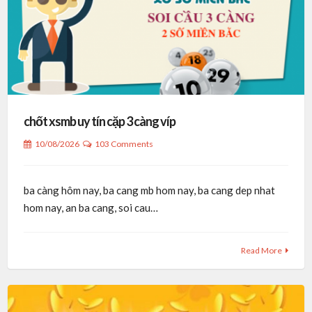
chốt xsmb uy tín cặp 3 càng víp
10/08/2026
103 Comments
ba càng hôm nay, ba cang mb hom nay, ba cang dep nhat
hom nay, an ba cang, soi cau…
Read More