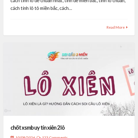
cách tính lô đề chuẩn nhất, tính đề miền bắc, tính lô chuẩn,
cách tính lô tô miền bắc, cách…
Read More
chốt xsmb uy tín xiên 2 lô
10/08/2026
123 Comments