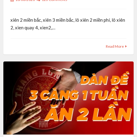
xiên 2 miền bắc, xiên 3 miền bắc, lô xiên 2 miền phí, lô xiên
2, xien quay 4, xien2,…
Read More