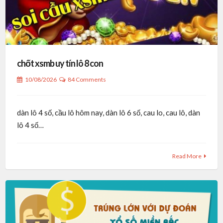
chốt xsmb uy tín lô 8 con
10/08/2026
84 Comments
dàn lô 4 số, cầu lô hôm nay, dàn lô 6 số, cau lo, cau lô, dàn
lô 4 số…
Read More