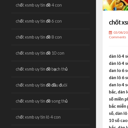
chốt xsmb uy tín đề 4 con
chốt xsmb uy tín đề 6 con
chốt xs
03/08/2
chốt xsmb uy tín đề 8 con
Comments
chốt xsmb uy tín đề 10 con
dàn lô 4 s
dàn lô 4 s
chốt xsmb uy tín đề bạch thủ
dan lo 6 s
dàn lô 6 s
dan lo 4 s
chốt xsmb uy tín đề đầu đuôi
bắc, dàn l
số miền ph
chốt xsmb uy tín đề song thủ
bắc miễn p
số, dàn lô
chốt xsmb uy tín lô 4 con
10 số cao 
bắc, dàn l