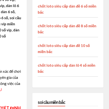
vip, dàn lô 6
chốt loto siêu cấp dàn đề 6 số miền
ô dàn 6 số,
bắc
 6 số, soi cầu
u víp miền
chốt loto siêu cấp dàn đề 8 số miền
0 số vip, dàn
bắc
0 số
chốt loto siêu cấp dàn đề 10 số
miền bắc
chốt loto siêu cấp dàn lô 4 số miền
n xác để chơi
bắc
uyên gia của
Công việc của
U
soi cầu miền bắc
UYẾT ĐỊNH