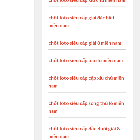
chốt loto siêu cấp xỉu chủ miền nam
chốt loto siêu cấp giải đặc biệt
miền nam
chốt loto siêu cấp giải 8 miền nam
chốt loto siêu cấp bao lô miền nam
chốt loto siêu cấp cặp xỉu chủ miền
nam
chốt loto siêu cấp song thủ lô miền
nam
chốt loto siêu cấp đầu đuôi giải 8
miền nam