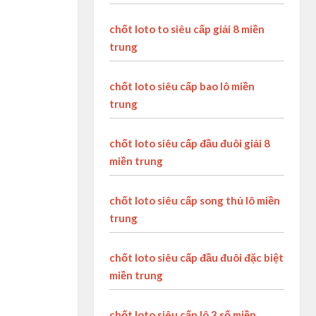
chốt loto to siêu cấp giải 8 miền
trung
chốt loto siêu cấp bao lô miền
trung
chốt loto siêu cấp đầu đuôi giải 8
miền trung
chốt loto siêu cấp song thủ lô miền
trung
chốt loto siêu cấp đầu đuôi đặc biệt
miền trung
chốt loto siêu cấp lô 3 số miền