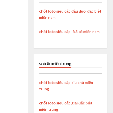
chốt loto siêu cấp đầu đuôi đặc biệt
miền nam
chốt loto siêu cấp lô 3 số miền nam
soi cầu miền trung
chốt loto siêu cấp xỉu chủ miền
trung
chốt loto siêu cấp giải đặc biệt
miền trung