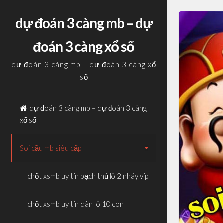
Skip
to
dự đoán 3 càng mb – dự
content
đoán 3 càng xổ số
dự đoán 3 càng mb – dự đoán 3 càng xổ
số
dự đoán 3 càng mb – dự đoán 3 càng
xổ số
Soi cầu mb siêu cấp
chốt xsmb uy tín bạch thủ lô 2 nháy víp
chốt xsmb uy tín dàn lô 10 con