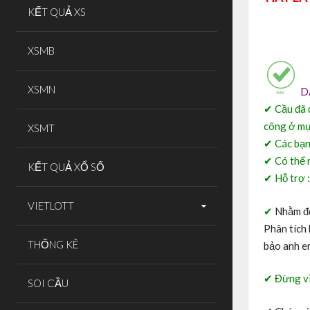
KẾT QUẢ XS
XSMB
XSMN
D
✔ Cầu đã đ
công ở mụ
XSMT
✔ Các bạn
✔ Có thể n
KẾT QUẢ XỔ SỐ
✔ Hỗ trợ 
VIETLOTT
✔
Nhằm để
Phân tích 
THỐNG KÊ
bảo anh em
✔ Đừng vì 
SOI CẦU