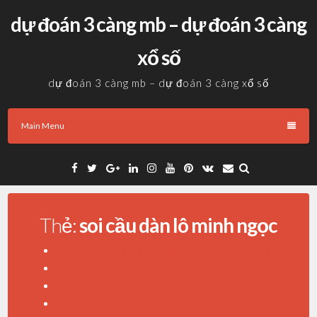
Skip
dự đoán 3 càng mb – dự đoán 3 càng
to
content
xổ số
dự đoán 3 càng mb – dự đoán 3 càng xổ số
Main Menu
Facebook
Twitter
Google
Linkedin
Instagram
YouTube
Pinterest
VK
Email
Plus
Thẻ:
soi cầu dàn lô minh ngọc
chốt loto siêu cấp bạch thủ lô miền bắc
chốt loto siêu cấp bach thủ lô 2 nháy miền bắc