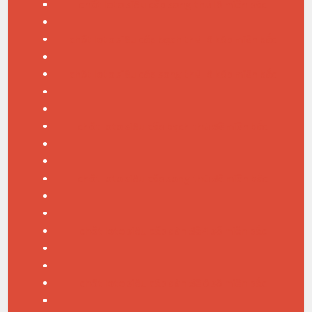
chốt loto siêu cấp song thủ lô miền bắc
chốt loto siêu cấp bạch thủ lô kép miền bắc
chốt loto siêu cấp song thủ lô kép miền bắc
chốt loto siêu cấp bạch thủ đề miền bắc
chốt loto siêu cấp song thủ đề miền bắc
chốt loto siêu cấp dàn đề 4 số miền bắc
chốt loto siêu cấp dàn đề 6 số miền bắc