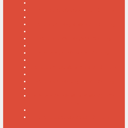
chốt loto siêu cấp cặp xỉu chủ miền trung
chốt loto siêu cấp giải đặc biệt miền trung
chốt loto to siêu cấp giải 8 miền trung
chốt loto siêu cấp bao lô miền trung
chốt loto siêu cấp đầu đuôi giải 8 miền trung
chốt loto siêu cấp song thủ lô miền trung
chốt loto siêu cấp đầu đuôi đặc biệt miền
trung
chốt loto siêu cấp lô 3 số miền trung