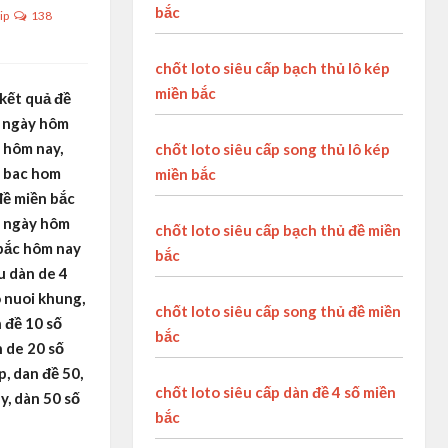
bắc
ip
138
chốt loto siêu cấp bạch thủ lô kép
miền bắc
 kết quả đề
e ngày hôm
ố hôm nay,
chốt loto siêu cấp song thủ lô kép
n bac hom
miền bắc
đề miền bắc
đề ngày hôm
chốt loto siêu cấp bạch thủ đề miền
 bắc hôm nay
bắc
u dàn de 4
o nuoi khung,
chốt loto siêu cấp song thủ đề miền
n đề 10 số
bắc
n de 20 số
p, dan đề 50,
chốt loto siêu cấp dàn đề 4 số miền
y, dàn 50 số
bắc