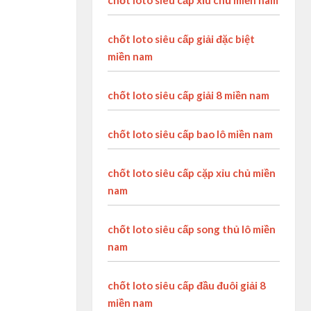
chốt loto siêu cấp xỉu chủ miền nam
chốt loto siêu cấp giải đặc biệt
miền nam
chốt loto siêu cấp giải 8 miền nam
chốt loto siêu cấp bao lô miền nam
chốt loto siêu cấp cặp xỉu chủ miền
nam
chốt loto siêu cấp song thủ lô miền
nam
chốt loto siêu cấp đầu đuôi giải 8
miền nam