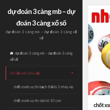
Skip
to
dự đoán 3 càng mb – dự
content
đoán 3 càng xổ số
dự đoán 3 càng mb – dự đoán 3 càng xổ
số
dự đoán 3 càng mb – dự đoán 3 càng
xổ số
Soi cầu mb siêu cấp
chốt xsmb uy tín bạch thủ lô 2 nháy víp
chốt xsmb uy tín dàn lô 10 con
chốt xs