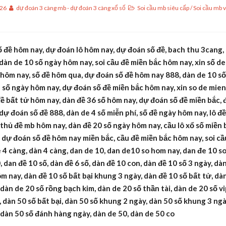
026
dự đoán 3 càng mb - dự đoán 3 càng xổ số
Soi cầu mb siêu cấp
/
Soi cầu mb v
ố đề hôm nay, dự đoán lô hôm nay, dự đoán số đề, bach thu 3cang,
dàn de 10 số ngày hôm nay, soi cầu đề miền bắc hôm nay, xin số d
ê hôm nay, số đề hôm qua, dự đoán số đề hôm nay 888, dàn de 10 s
 số ngày hôm nay, dự đoán số đề miền bắc hôm nay, xin so de mie
đề bất tử hôm nay, dàn đề 36 số hôm nay, dự đoán số đề miền bắc, 
dự đoán số đề 888, dàn de 4 số miễn phí, số đề ngày hôm nay, lô 
 thủ đề mb hôm nay, dàn đề 20 số ngày hôm nay, cầu lô xổ số miền
, dự đoán số đề hôm nay miền bắc, cầu đề miền bắc hôm nay, soi cầ
e 4 càng, dàn 4 càng, dan de 10, dan de10 so hom nay, dan đe 10 s
, dan đề 10 số, dàn đề 6 số, dàn đề 10 con, dàn đề 10 số 3 ngày, dà
ôm nay, dàn đề 10 số bất bại khung 3 ngày, dàn đề 10 số bất tử, dà
 dàn de 20 số rồng bạch kim, dàn de 20 số thần tài, dàn de 20 số vi
, dàn 50 số bất bại, dàn 50 số khung 2 ngày, dàn 50 số khung 3 ngà
 dàn 50 số đánh hàng ngày, dàn de 50, dàn de 50 co