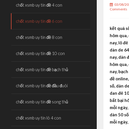
chốt xsmb uy tín đề 4 con
03/08/2
Comments
chốt xsmb uy tín đề 6 con
kết quả s
hôm qua, 
chốt xsmb uy tín đề 8 con
nay, lô đ
dàn de 64
chốt xsmb uy tín đề 10 con
nay, dàn 
hôm qua, 
chốt xsmb uy tín đề bạch thủ
nay, bạch
đề online
chốt xsmb uy tín đề đầu đuôi
số, dàn d
dan đê 10
bất bại h
chốt xsmb uy tín đề song thủ
mỗi ngày,
dàn 50 số
chốt xsmb uy tín lô 4 con
mỗi ngày,