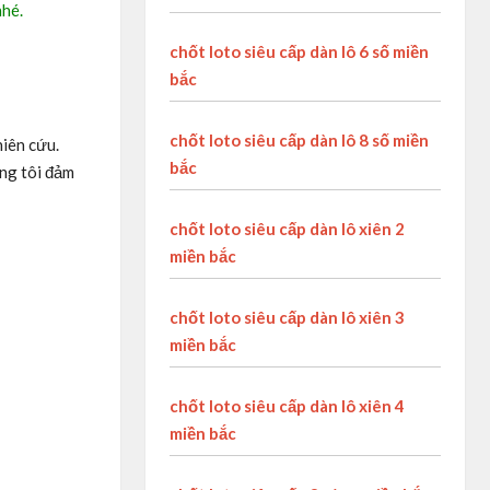
nhé.
chốt loto siêu cấp dàn lô 6 số miền
bắc
chốt loto siêu cấp dàn lô 8 số miền
hiên cứu.
bắc
úng tôi đảm
chốt loto siêu cấp dàn lô xiên 2
miền bắc
chốt loto siêu cấp dàn lô xiên 3
miền bắc
chốt loto siêu cấp dàn lô xiên 4
miền bắc