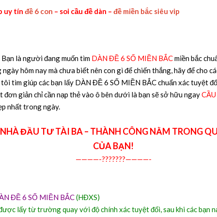
 uy tín
đề 6 con
– soi cầu đề dàn –
đề miền bắc siêu vip
Bạn là người đang muốn tìm
DÀN ĐỀ 6 SỐ MIỀN BẮC
miền bắc chuẩ
 ngày hôm nay mà chưa biết nên con gì để chiến thắng, hãy để cho cá
 tôi tìm giúp các bạn lấy DÀN ĐỀ 6 SỐ MIỀN BẮC chuẩn xác tuyệt đối
t đơn giản chỉ cần nạp thẻ vào ô bên dưới là bạn sẽ sở hữu ngay
CẦU
p nhất trong ngày.
 NHÀ ĐẦU TƯ TÀI BA – THÀNH CÔNG NẰM TRONG Q
CỦA BẠN!
————-???????————-
ÀN ĐỀ 6 SỐ MIỀN BẮC
(HĐXS)
ược lấy từ trường quay với độ chính xác tuyệt đối, sau khi các bạn n