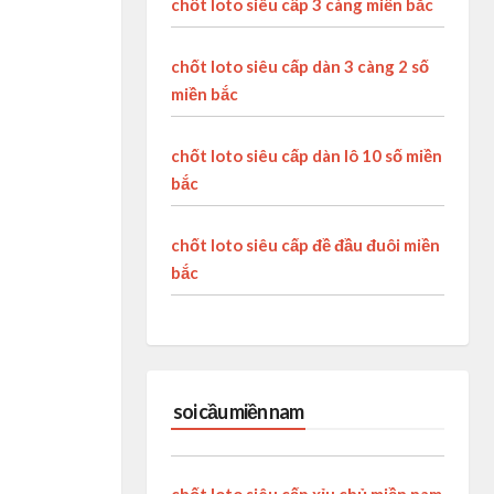
chốt loto siêu cấp 3 càng miền bắc
chốt loto siêu cấp dàn 3 càng 2 số
miền bắc
chốt loto siêu cấp dàn lô 10 số miền
bắc
chốt loto siêu cấp đề đầu đuôi miền
bắc
soi cầu miền nam