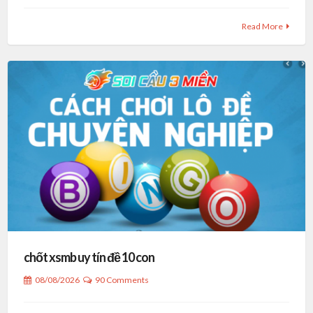
Read More
chốt xsmb uy tín đề 10 con
08/08/2026
90 Comments