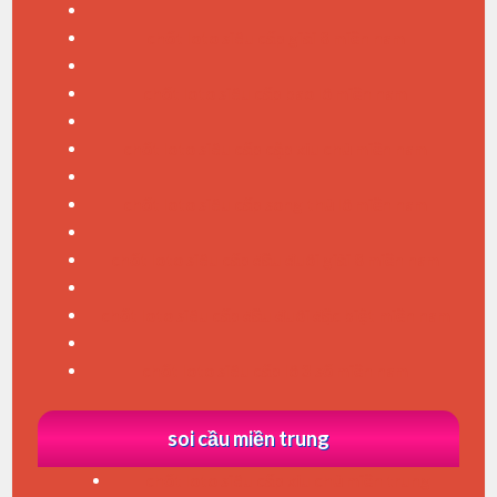
chốt loto siêu cấp giải 8 miền nam
chốt loto siêu cấp bao lô miền nam
chốt loto siêu cấp cặp xỉu chủ miền nam
chốt loto siêu cấp song thủ lô miền nam
chốt loto siêu cấp đầu đuôi giải 8 miền nam
chốt loto siêu cấp đầu đuôi đặc biệt miền nam
chốt loto siêu cấp lô 3 số miền nam
soi cầu miền trung
chốt loto siêu cấp xỉu chủ miền trung