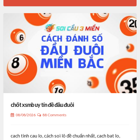
chốt xsmb uy tín đề đầu đuôi
08/08/2026
88 Comments
cach tinh cau lo, cách soi lô đề chuẩn nhất, cach bat lo,