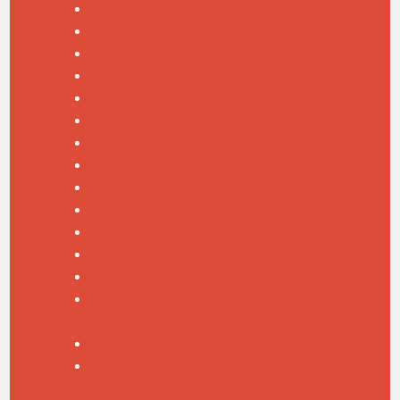
chốt loto siêu cấp cặp xỉu chủ miền trung
chốt loto siêu cấp giải đặc biệt miền trung
chốt loto to siêu cấp giải 8 miền trung
chốt loto siêu cấp bao lô miền trung
chốt loto siêu cấp đầu đuôi giải 8 miền trung
chốt loto siêu cấp song thủ lô miền trung
chốt loto siêu cấp đầu đuôi đặc biệt miền
trung
chốt loto siêu cấp lô 3 số miền trung