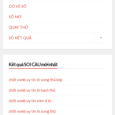
DÒ VÉ SỐ
SỔ MƠ
QUAY THỬ
SỐ KẾT QUẢ
Kết quả SOI CẦU mới nhất
chốt xsmb uy tín lô song thủ kép
chốt xsmb uy tín lô bạch thủ
chốt xsmb uy tín xiên 4 lô
chốt xsmb uy tín lô song thủ