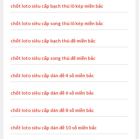
chốt loto siêu cấp bạch thủ lô kép miền bắc
chốt loto siêu cấp song thủ lô kép miền bắc
chốt loto siêu cấp bạch thủ đề miền bắc
chốt loto siêu cấp song thủ đề miền bắc
chốt loto siêu cấp dàn đề 4 số miền bắc
chốt loto siêu cấp dàn đề 6 số miền bắc
chốt loto siêu cấp dàn đề 8 số miền bắc
chốt loto siêu cấp dàn đề 10 số miền bắc