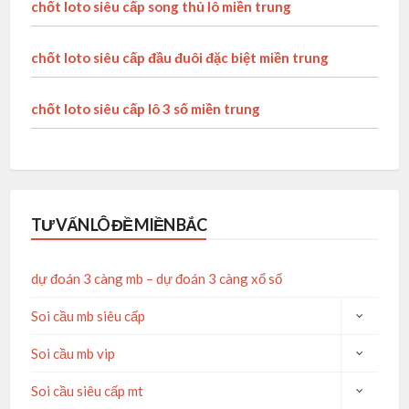
chốt loto siêu cấp song thủ lô miền trung
chốt loto siêu cấp đầu đuôi đặc biệt miền trung
chốt loto siêu cấp lô 3 số miền trung
TƯ VẤN LÔ ĐỀ MIỀN BẮC
dự đoán 3 càng mb – dự đoán 3 càng xổ số
Soi cầu mb siêu cấp
Soi cầu mb vip
Soi cầu siêu cấp mt