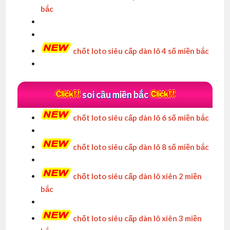
bắc
chốt loto siêu cấp dàn lô 4 số miền bắc
soi cầu miền bắc
chốt loto siêu cấp dàn lô 6 số miền bắc
chốt loto siêu cấp dàn lô 8 số miền bắc
chốt loto siêu cấp dàn lô xiên 2 miền
bắc
chốt loto siêu cấp dàn lô xiên 3 miền