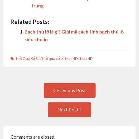
trung
Related Posts:
Bạch thủ lô là gì? Giải mã cách tính bạch thủ lô
siêu chuẩn
Kết Qủa Xổ Số
/
Kết quả xổ số Max 4D
/
Max 4D
Post
Previous
Previous Post
post:
navigation
Next
Next Post
Post:
Comments are closed.