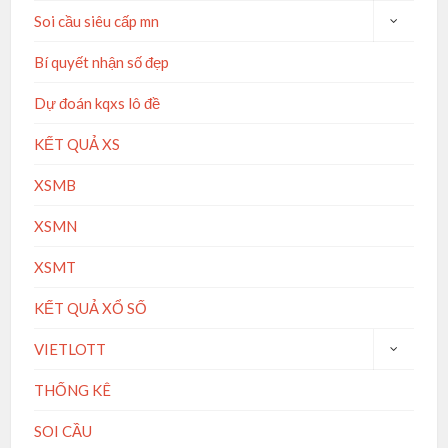
Soi cầu siêu cấp mn
Bí quyết nhận số đẹp
Dự đoán kqxs lô đề
KẾT QUẢ XS
XSMB
XSMN
XSMT
KẾT QUẢ XỔ SỐ
VIETLOTT
THỐNG KÊ
SOI CẦU