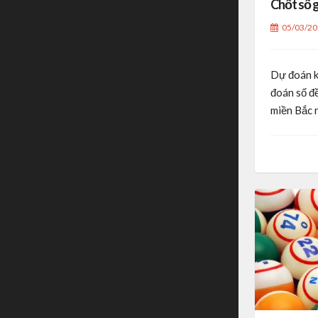
Chốt số 
05/03/2
Dự đoán 
đoán số đ
miền Bắc