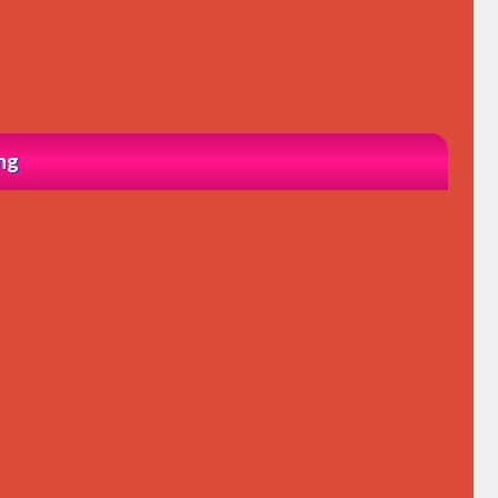
 đặc biệt miền nam
3 số miền nam
ung
u chủ miền trung
xỉu chủ miền trung
đặc biệt miền trung
giải 8 miền trung
o lô miền trung
ôi giải 8 miền trung