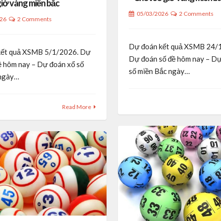
giờ vàng miền bắc
05/03/2026
2 Comments
026
2 Comments
Dự đoán kết quả XSMB 24/
kết quả XSMB 5/1/2026. Dự
Dự đoán số đề hôm nay – D
ề hôm nay – Dự đoán xổ số
số miền Bắc ngày…
 ngày…
Read More