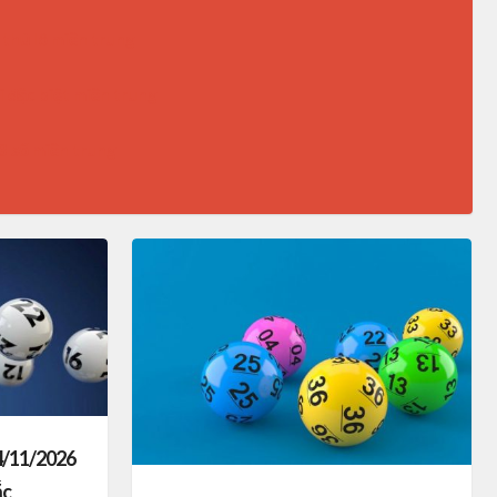
 thủ lô miền trung
i đặc biệt miền trung
 3 số miền trung
4/11/2026
ắc