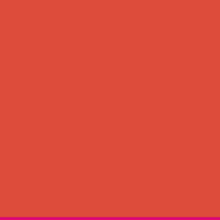
chốt loto siêu cấp song 
chốt loto siêu cấp dàn đ
chốt loto siêu cấp dàn đ
chốt loto siêu cấp dàn đ
chốt loto siêu cấp dàn đ
chốt loto siêu cấp dàn l