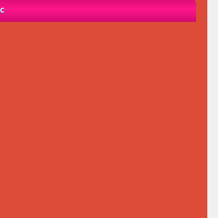
ắc
ô 6 số miền bắc
ô 8 số miền bắc
 xiên 2 miền bắc
 xiên 3 miền bắc
 xiên 4 miền bắc
càng miền bắc
àng 2 số miền bắc
ô 10 số miền bắc