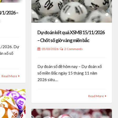
/1/2026 –
c
Dự đoán kết quả XSMB 15/11/2026
– Chốt số giờ vàng miền bắc
1/2026. Dự
05/03/2026
2 Comments
án xổ số
Dự đoán số đề hôm nay – Dự đoán xổ
số miền Bắc ngày 15 tháng 11 năm
Read More
2026 siêu…
Read More