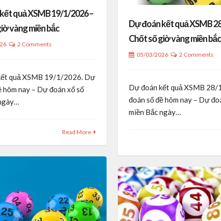
kết quả XSMB 19/1/2026 –
Dự đoán kết quả XSMB 28
giờ vàng miền bắc
Chốt số giờ vàng miền bắ
026
2 Comments
05/03/2026
2 Comments
kết quả XSMB 19/1/2026. Dự
Dự đoán kết quả XSMB 28/
ề hôm nay – Dự đoán xổ số
đoán số đề hôm nay – Dự đo
 ngày…
miền Bắc ngày…
Read More