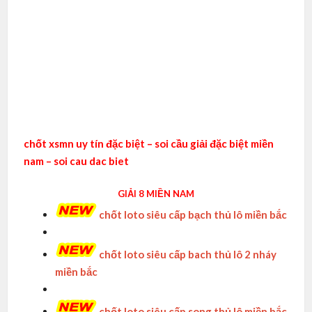
chốt xsmn uy tín đặc biệt – soi cầu giải đặc biệt miền
nam – soi cau dac biet
GIẢI 8 MIỀN NAM
chốt loto siêu cấp bạch thủ lô miền bắc
chốt loto siêu cấp bach thủ lô 2 nháy
miền bắc
chốt loto siêu cấp song thủ lô miền bắc