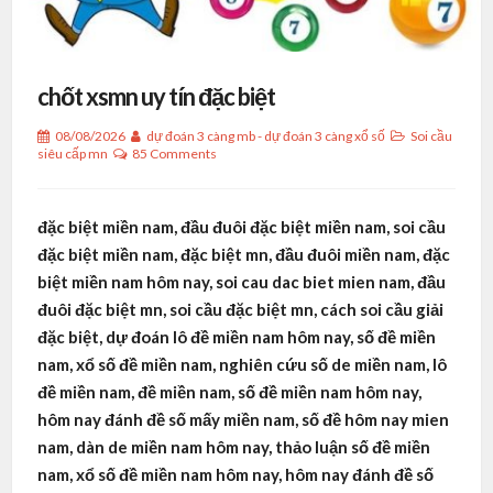
chốt xsmn uy tín đặc biệt
08/08/2026
dự đoán 3 càng mb - dự đoán 3 càng xổ số
Soi cầu
siêu cấp mn
85 Comments
đặc biệt miền nam, đầu đuôi đặc biệt miền nam, soi cầu
đặc biệt miền nam, đặc biệt mn, đầu đuôi miền nam, đặc
biệt miền nam hôm nay, soi cau dac biet mien nam, đầu
đuôi đặc biệt mn, soi cầu đặc biệt mn, cách soi cầu giải
đặc biệt, dự đoán lô đề miền nam hôm nay, số đề miền
nam, xổ số đề miền nam, nghiên cứu số de miền nam, lô
đề miền nam, đề miền nam, số đề miền nam hôm nay,
hôm nay đánh đề số mấy miền nam, số đề hôm nay mien
nam, dàn de miền nam hôm nay, thảo luận số đề miền
nam, xổ số đề miền nam hôm nay, hôm nay đánh đề số