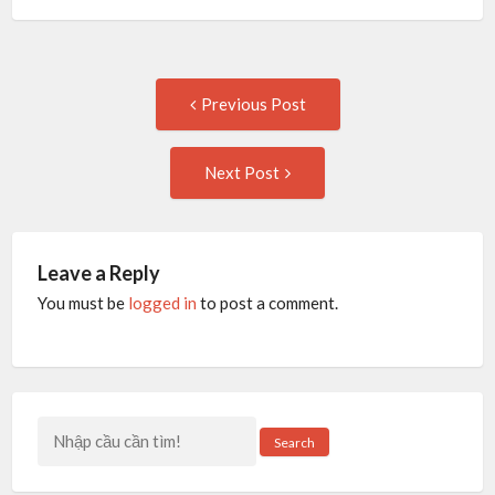
Post
Previous
Previous Post
post:
navigation
Next
Next Post
Post:
Leave a Reply
You must be
logged in
to post a comment.
Search