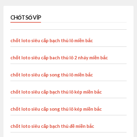
CHỐT SỐ VÍP
chốt loto siêu cấp bạch thủ lô miền bắc
chốt loto siêu cấp bach thủ lô 2 nháy miền bắc
chốt loto siêu cấp song thủ lô miền bắc
chốt loto siêu cấp bạch thủ lô kép miền bắc
chốt loto siêu cấp song thủ lô kép miền bắc
chốt loto siêu cấp bạch thủ đề miền bắc