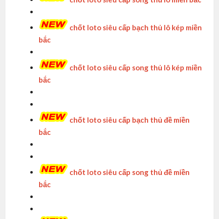
chốt loto siêu cấp bạch thủ lô kép miền
bắc
chốt loto siêu cấp song thủ lô kép miền
bắc
chốt loto siêu cấp bạch thủ đề miền
bắc
chốt loto siêu cấp song thủ đề miền
bắc