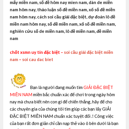
mấy miền nam, số đề hôm nay mien nam, dàn de miền
nam hôm nay, thảo luận số đề miền nam, xổ số đề miền
nam hôm nay, cách soi cầu giải đặc biệt, dự đoán lô đề
miền nam hôm nay, số đề miền nam, xổ số đề miền nam,
nghiên cứu số de miền nam, lô đề miền nam, đề miền
nam
chốt xsmn uy tín đặc biệt –
soi cầu giải đặc biệt miền
nam
–
soi cau dac biet
Bạn là người đang muốn tìm
GIẢI ĐẶC BIỆT
MIỀN NAM
miền bắc chuẩn xác để chơi trong ngày hôm
nay mà chưa biết nên con gì để chiến thắng, hãy để cho
các chuyên gia của chúng tôi tìm giúp các bạn lấy GIẢI
ĐẶC BIỆT MIỀN NAM chuẩn xác tuyệt đối .! Công việc
của bạn rất đơn giản chỉ cần nạp thẻ vào ô bên dưới là bạn