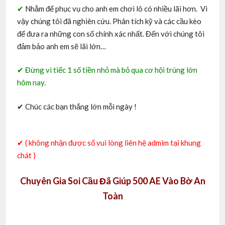
✔
Nhằm để phục vụ cho anh em chơi lô có nhiều lãi hơn. Vì
vậy chúng tôi đã nghiên cứu. Phân tích kỹ và các cầu kèo
để đưa ra những con số chính xác nhất. Đến với chúng tôi
đảm bảo anh em sẽ lãi lớn…
✔ Đừng vì tiếc 1 số tiền nhỏ mà bỏ qua cơ hội trúng lớn
hôm nay.
✔ Chúc các bạn thắng lớn mỗi ngày !
✔ ( không nhận được số vui lòng liên hệ admim tại khung
chát )
Chuyên Gia Soi Cầu Đã Giúp 500 AE Vào Bờ An
Toàn