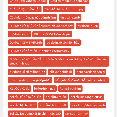
Chốt số giờ vàng miền bắc
Chốt số miền Bắc hôm nay
Chốt số đẹp miền Bắc
Cách bắt lô chuẩn theo ngày
Cách đánh lô ngày nào cũng trúng
du doan xsmb
Dự đoán kết quả xổ số siêu chính xác hôm nay
dự đoán lô kép
dự đoán xsmb
Dự đoán XSMB Minh Ngọc
Dự đoán XSMB VIP 26h
dự đoán xổ số miền bắc
Dự đoán xổ số miền Bắc chính xác hôm nay
Dự đoán xổ số miền Bắc thứ sáu Dự đoán xsmb kết quả xổ số miền bắc
siêu chính xác
dự đoán xổ số miền trung
giờ vàng chốt số
hôm nay đánh con gì
hôm nay đánh con gì đẹp nhất
kết quả xổ số miền bắc siêu chính xác
Kết Qủa Xổ Số
lô đẹp hôm nay
Rồng Bạch Kim
soi cầu xổ số miền Bắc
soi cầu 3 miền
soi cầu ba càng siêu víp
soi cầu bạch thủ lô
soi cầu bạch thủ đề
soi cầu dự đoán kqxsmb
Soi cầu Dự đoán XSMB chính xác 100
soi cầu hôm nay