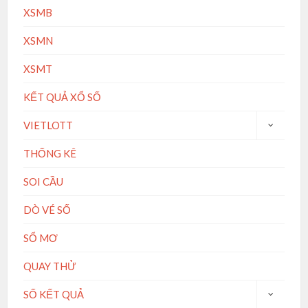
XSMB
XSMN
XSMT
KẾT QUẢ XỔ SỐ
VIETLOTT
THỐNG KÊ
SOI CẦU
DÒ VÉ SỐ
SỔ MƠ
QUAY THỬ
SỐ KẾT QUẢ