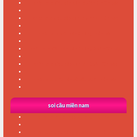
chốt loto siêu cấp dàn lô xiên 3 miền bắc
chốt loto siêu cấp dàn lô xiên 4 miền bắc
chốt loto siêu cấp 3 càng miền bắc
chốt loto siêu cấp dàn 3 càng 2 số miền bắc
chốt loto siêu cấp dàn lô 10 số miền bắc
chốt loto siêu cấp đề đầu đuôi miền bắc
soi cầu miền nam
chốt loto siêu cấp xỉu chủ miền nam
chốt loto siêu cấp giải đặc biệt miền nam