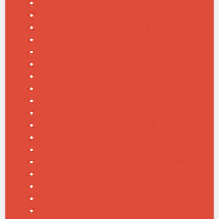
chốt loto siêu cấp song thủ lô miền bắc
chốt loto siêu cấp bạch thủ lô kép miền bắc
chốt loto siêu cấp song thủ lô kép miền bắc
chốt loto siêu cấp bạch thủ đề miền bắc
chốt loto siêu cấp song thủ đề miền bắc
chốt loto siêu cấp dàn đề 4 số miền bắc
chốt loto siêu cấp dàn đề 6 số miền bắc