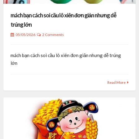
mách bạn cách soi cầu lô xiên đơn giản nhưng dễ
trúng lớn
05/05/2026
2 Comments
mách bạn cách soi cầu lô xiên đơn giản nhưng dễ trúng
lớn
Read More