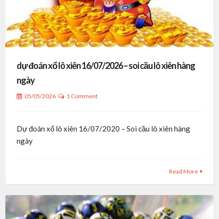
dự đoán xổ lô xiên 16/07/2026 – soi cầu lô xiên hàng
ngày
05/05/2026
1 Comment
Dự đoán xổ lô xiên 16/07/2020 – Soi cầu lô xiên hàng
ngày
Read More