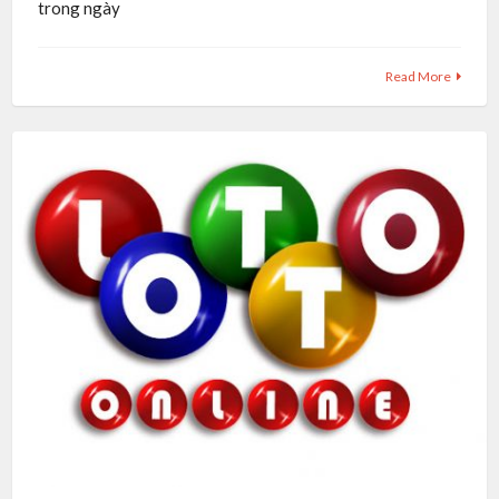
trong ngày
Read More