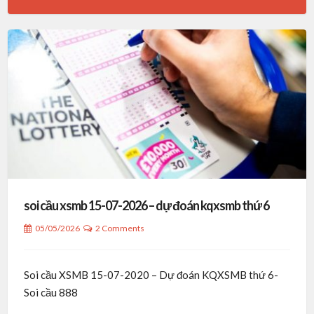
soi cầu xsmb 15-07-2026 – dự đoán kqxsmb thứ 6
05/05/2026
2 Comments
Soi cầu XSMB 15-07-2020 – Dự đoán KQXSMB thứ 6-
Soi cầu 888