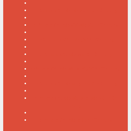
chốt loto siêu cấp cặp xỉu chủ miền trung
chốt loto siêu cấp giải đặc biệt miền trung
chốt loto to siêu cấp giải 8 miền trung
chốt loto siêu cấp bao lô miền trung
chốt loto siêu cấp đầu đuôi giải 8 miền trung
chốt loto siêu cấp song thủ lô miền trung
chốt loto siêu cấp đầu đuôi đặc biệt miền
trung
chốt loto siêu cấp lô 3 số miền trung