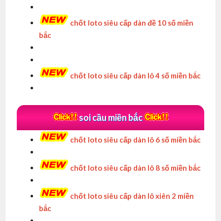
chốt loto siêu cấp dàn đề 10 số miền
bắc
chốt loto siêu cấp dàn lô 4 số miền bắc
soi cầu miền bắc
chốt loto siêu cấp dàn lô 6 số miền bắc
chốt loto siêu cấp dàn lô 8 số miền bắc
chốt loto siêu cấp dàn lô xiên 2 miền
bắc