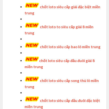
chốt loto siêu cấp giải đặc biệt miền
trung
chốt loto to siêu cấp giải 8 miền
trung
chốt loto siêu cấp bao lô miền trung
chốt loto siêu cấp đầu đuôi giải 8
miền trung
chốt loto siêu cấp song thủ lô miền
trung
chốt loto siêu cấp đầu đuôi đặc biệt
miền trung