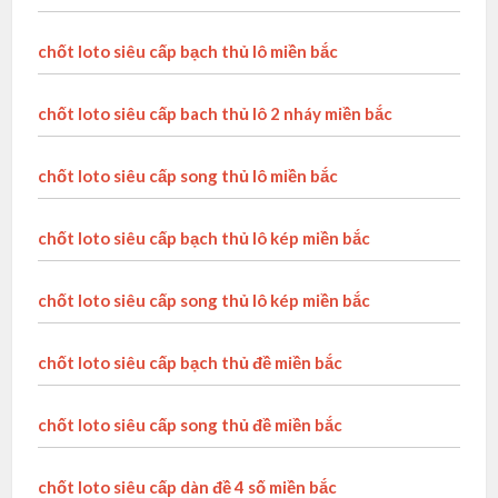
chốt loto siêu cấp bạch thủ lô miền bắc
chốt loto siêu cấp bach thủ lô 2 nháy miền bắc
chốt loto siêu cấp song thủ lô miền bắc
chốt loto siêu cấp bạch thủ lô kép miền bắc
chốt loto siêu cấp song thủ lô kép miền bắc
chốt loto siêu cấp bạch thủ đề miền bắc
chốt loto siêu cấp song thủ đề miền bắc
chốt loto siêu cấp dàn đề 4 số miền bắc