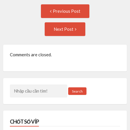
Post
Previous
Previous Post
post:
navigation
Next
Next Post
Post:
Comments are closed.
Search
CHỐT SỐ VÍP