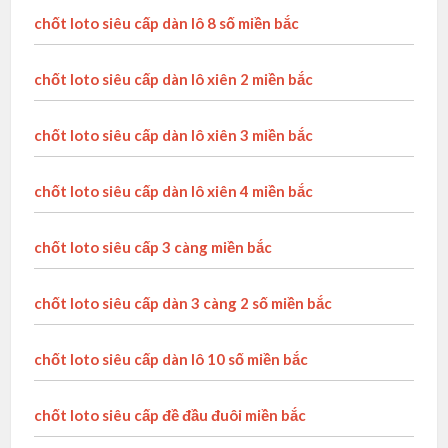
chốt loto siêu cấp dàn lô 8 số miền bắc
chốt loto siêu cấp dàn lô xiên 2 miền bắc
chốt loto siêu cấp dàn lô xiên 3 miền bắc
chốt loto siêu cấp dàn lô xiên 4 miền bắc
chốt loto siêu cấp 3 càng miền bắc
chốt loto siêu cấp dàn 3 càng 2 số miền bắc
chốt loto siêu cấp dàn lô 10 số miền bắc
chốt loto siêu cấp đề đầu đuôi miền bắc