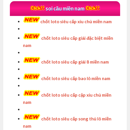
soi cầu miền nam
chốt loto siêu cấp xỉu chủ miền nam
chốt loto siêu cấp giải đặc biệt miền
nam
chốt loto siêu cấp giải 8 miền nam
chốt loto siêu cấp bao lô miền nam
chốt loto siêu cấp cặp xỉu chủ miền
nam
chốt loto siêu cấp song thủ lô miền
nam