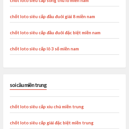
chốt loto siêu cấp song thủ lô miền nam
chốt loto siêu cấp đầu đuôi giải 8 miền nam
chốt loto siêu cấp đầu đuôi đặc biệt miền nam
chốt loto siêu cấp lô 3 số miền nam
soi cầu miền trung
chốt loto siêu cấp xỉu chủ miền trung
chốt loto siêu cấp giải đặc biệt miền trung