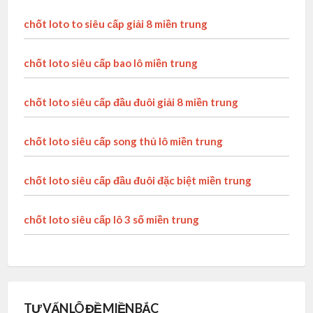
chốt loto to siêu cấp giải 8 miền trung
chốt loto siêu cấp bao lô miền trung
chốt loto siêu cấp đầu đuôi giải 8 miền trung
chốt loto siêu cấp song thủ lô miền trung
chốt loto siêu cấp đầu đuôi đặc biệt miền trung
chốt loto siêu cấp lô 3 số miền trung
TƯ VẤN LÔ ĐỀ MIỀN BẮC