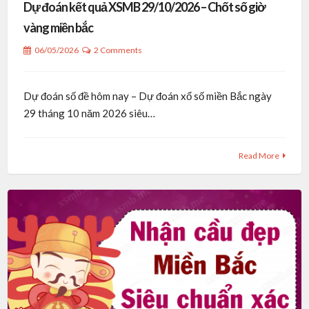
Dự đoán kết quả XSMB 29/10/2026 – Chốt số giờ
vàng miền bắc
06/05/2026
2 Comments
Dự đoán số đề hôm nay – Dự đoán xổ số miền Bắc ngày
29 tháng 10 năm 2026 siêu…
Read More