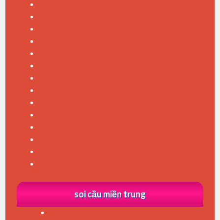
chốt loto siêu cấp giải 8 miền nam
chốt loto siêu cấp bao lô miền nam
chốt loto siêu cấp cặp xỉu chủ miền nam
chốt loto siêu cấp song thủ lô miền nam
chốt loto siêu cấp đầu đuôi giải 8 miền nam
chốt loto siêu cấp đầu đuôi đặc biệt miền nam
chốt loto siêu cấp lô 3 số miền nam
soi cầu miền trung
chốt loto siêu cấp xỉu chủ miền trung