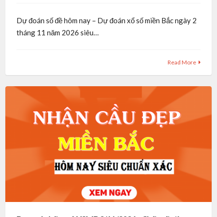
Dự đoán số đề hôm nay – Dự đoán xổ số miền Bắc ngày 2
tháng 11 năm 2026 siêu…
Read More