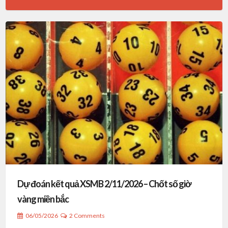
Dự đoán kết quả XSMB 2/11/2026 – Chốt số giờ
vàng miền bắc
06/05/2026
2 Comments