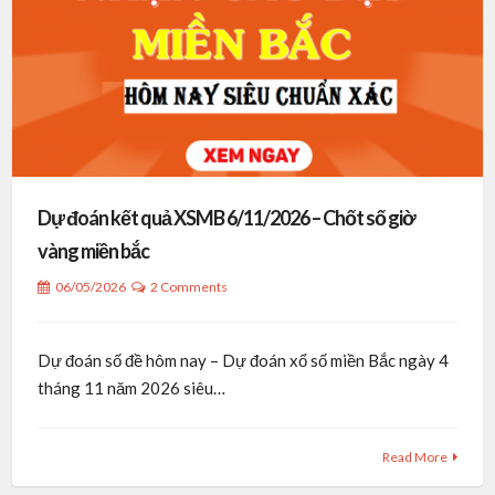
Dự đoán kết quả XSMB 6/11/2026 – Chốt số giờ
vàng miền bắc
06/05/2026
2 Comments
Dự đoán số đề hôm nay – Dự đoán xổ số miền Bắc ngày 4
tháng 11 năm 2026 siêu…
Read More