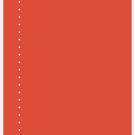
chốt loto siêu cấp song thủ lô miền bắc
chốt loto siêu cấp bạch thủ lô kép miền bắc
chốt loto siêu cấp song thủ lô kép miền bắc
chốt loto siêu cấp bạch thủ đề miền bắc
chốt loto siêu cấp song thủ đề miền bắc
chốt loto siêu cấp dàn đề 4 số miền bắc
chốt loto siêu cấp dàn đề 6 số miền bắc