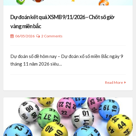
Dự đoán kết quả XSMB 9/11/2026 – Chốt số giờ
vàng miền bắc
06/05/2026
2 Comments
Dự đoán số đề hôm nay – Dự đoán xổ số miền Bắc ngày 9
tháng 11 năm 2026 siêu…
Read More