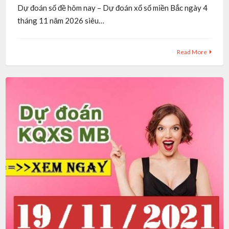
Dự đoán số đề hôm nay – Dự đoán xổ số miền Bắc ngày 4
tháng 11 năm 2026 siêu…
Read More