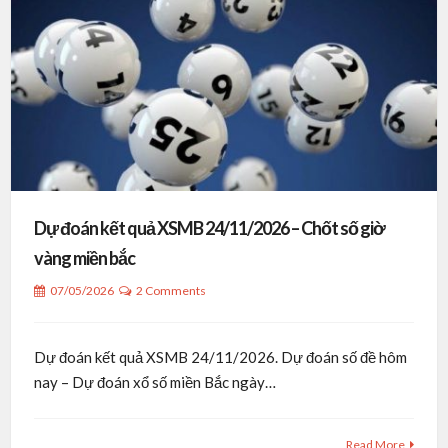
Dự đoán kết quả XSMB 24/11/2026 – Chốt số giờ
vàng miền bắc
07/05/2026
2 Comments
Dự đoán kết quả XSMB 24/11/2026. Dự đoán số đề hôm
nay – Dự đoán xổ số miền Bắc ngày…
Read More