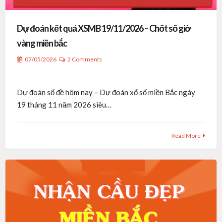
Dự đoán kết quả XSMB 19/11/2026 – Chốt số giờ
vàng miền bắc
07/05/2026
2 Comments
Dự đoán số đề hôm nay – Dự đoán xổ số miền Bắc ngày
19 tháng 11 năm 2026 siêu…
Read More