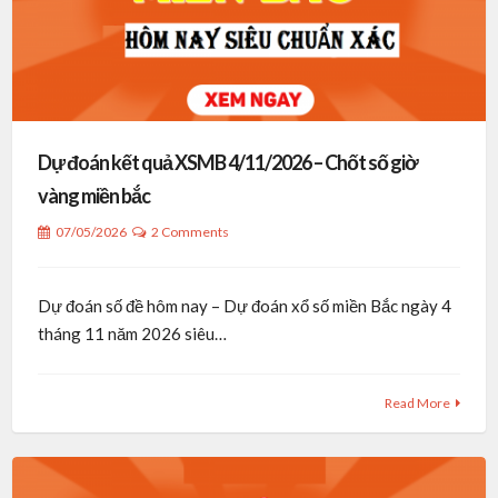
Dự đoán kết quả XSMB 4/11/2026 – Chốt số giờ
vàng miền bắc
07/05/2026
2 Comments
Dự đoán số đề hôm nay – Dự đoán xổ số miền Bắc ngày 4
tháng 11 năm 2026 siêu…
Read More