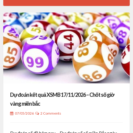
Dự đoán kết quả XSMB 17/11/2026 – Chốt số giờ
vàng miền bắc
07/05/2026
2 Comments
Dự đoán số đề hôm nay – Dự đoán xổ số miền Bắc ngày