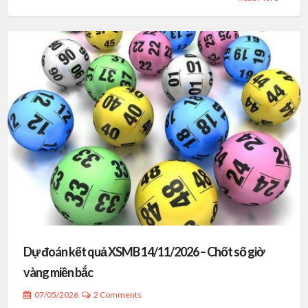
Dự đoán kết quả XSMB 14/11/2026 – Chốt số giờ
vàng miền bắc
07/05/2026
2 Comments