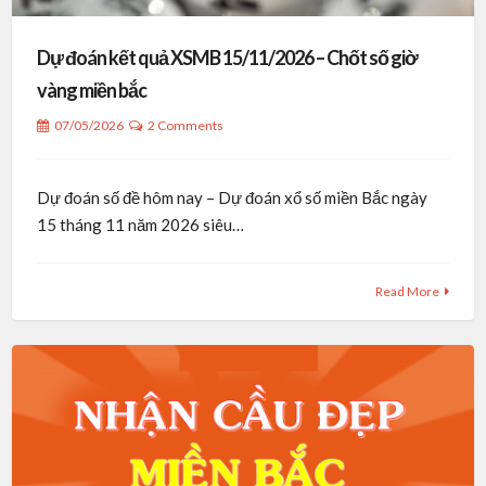
Dự đoán kết quả XSMB 15/11/2026 – Chốt số giờ
vàng miền bắc
07/05/2026
2 Comments
Dự đoán số đề hôm nay – Dự đoán xổ số miền Bắc ngày
15 tháng 11 năm 2026 siêu…
Read More