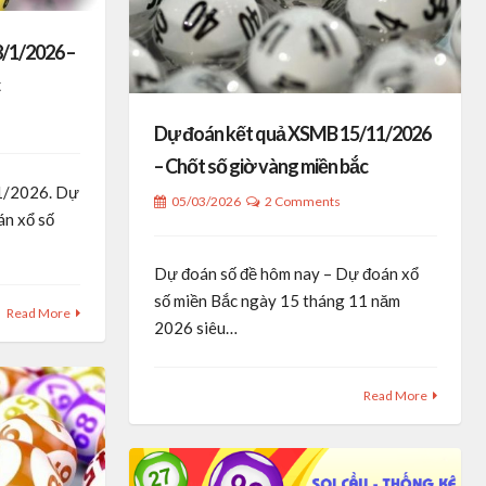
/1/2026 –
c
Dự đoán kết quả XSMB 15/11/2026
– Chốt số giờ vàng miền bắc
1/2026. Dự
05/03/2026
2 Comments
án xổ số
Dự đoán số đề hôm nay – Dự đoán xổ
số miền Bắc ngày 15 tháng 11 năm
Read More
2026 siêu…
Read More