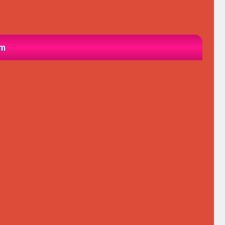
u đuôi miền bắc
am
 chủ miền nam
ặc biệt miền nam
ải 8 miền nam
o lô miền nam
ỉu chủ miền nam
thủ lô miền nam
i giải 8 miền nam