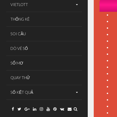
VIETLOTT
THỐNG KÊ
SOI CẦU
DÒ VÉ SỐ
SỔ MƠ
QUAY THỬ
SỐ KẾT QUẢ
Facebook
Twitter
Google
Linkedin
Instagram
YouTube
Pinterest
VK
Email
Plus