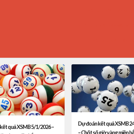
chốt loto siêu cấp song
chốt loto siêu cấp đầu đuô
chốt loto siêu cấp lô
Dự đoán kết quả XSMB 2
kết quả XSMB 5/1/2026 –
– Chốt số giờ vàng miền b