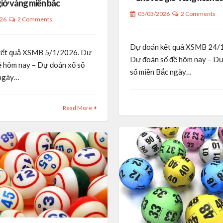
giờ vàng miền bắc
05/03/2026
2 Comments
026
2 Comments
Dự đoán kết quả XSMB 24/
kết quả XSMB 5/1/2026. Dự
Dự đoán số đề hôm nay – D
ề hôm nay – Dự đoán xổ số
số miền Bắc ngày…
 ngày…
Read More