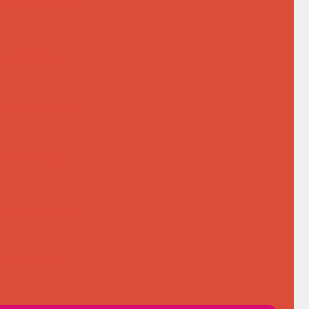
thủ đề miền bắc
ề 4 số miền bắc
ề 6 số miền bắc
ề 8 số miền bắc
ề 10 số miền bắc
ô 4 số miền bắc