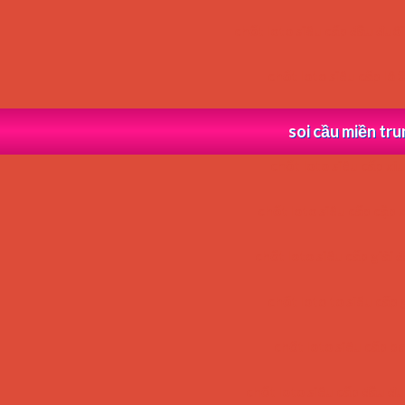
chốt loto siêu cấp đầu đuôi
chốt loto siêu cấp lô 
soi cầu miền tr
chốt loto siêu cấp xỉ
chốt loto siêu cấp cặp 
chốt loto siêu cấp giải 
chốt loto to siêu cấp 
chốt loto siêu cấp ba
chốt loto siêu cấp đầu đu