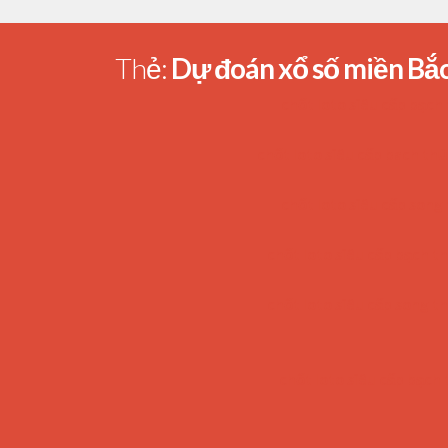
Thẻ:
Dự đoán xổ số miền Bắc
chốt loto siêu cấp bạch 
chốt loto siêu cấp bach thủ
chốt loto siêu cấp song 
chốt loto siêu cấp bạch th
chốt loto siêu cấp song th
chốt loto siêu cấp bạch 