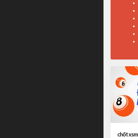
chốt xsmb