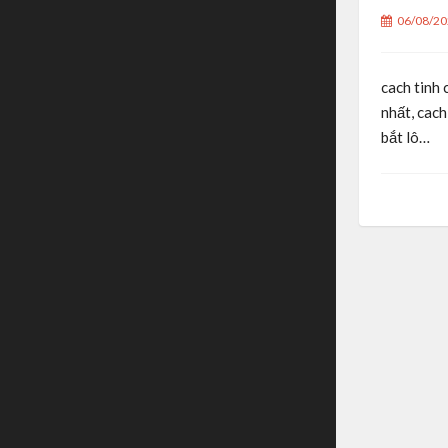
06/08/2
cach tinh 
nhất, cach
bắt lô…