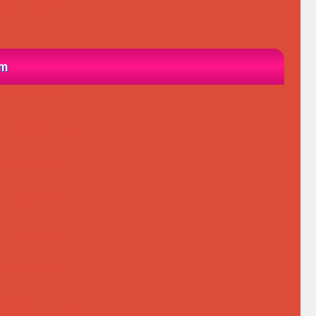
u đuôi miền bắc
am
 chủ miền nam
ặc biệt miền nam
ải 8 miền nam
o lô miền nam
ỉu chủ miền nam
thủ lô miền nam
i giải 8 miền nam