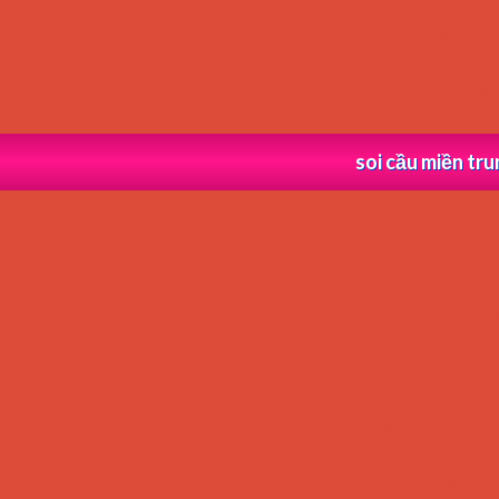
chốt loto siêu cấp đầu đuôi
chốt loto siêu cấp lô 
soi cầu miền tr
chốt loto siêu cấp xỉ
chốt loto siêu cấp cặp 
chốt loto siêu cấp giải 
chốt loto to siêu cấp 
chốt loto siêu cấp ba
chốt loto siêu cấp đầu đu