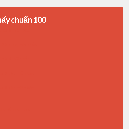
mấy chuẩn 100
thủ lô miền bắc
 lô 2 nháy miền bắc
thủ lô miền bắc
ủ lô kép miền bắc
ủ lô kép miền bắc
thủ đề miền bắc