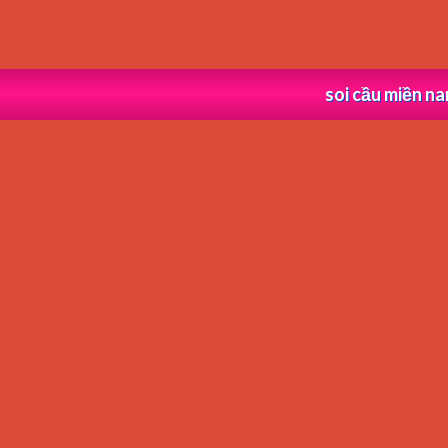
chốt loto siêu cấp đề đầ
soi cầu miền n
chốt loto siêu cấp xỉu
chốt loto siêu cấp giải đ
chốt loto siêu cấp gi
chốt loto siêu cấp ba
chốt loto siêu cấp cặp x
chốt loto siêu cấp song 
chốt loto siêu cấp đầu đuô