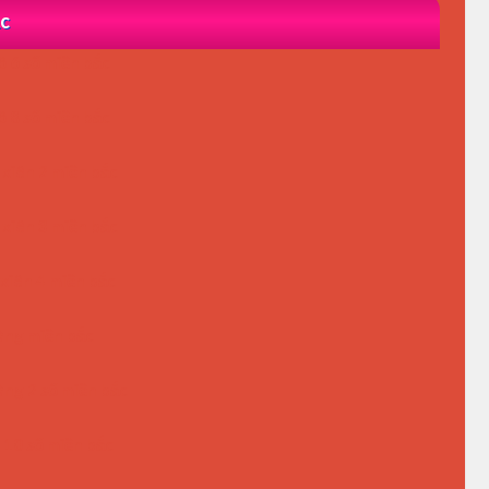
ắc
ô 6 số miền bắc
ô 8 số miền bắc
 xiên 2 miền bắc
 xiên 3 miền bắc
 xiên 4 miền bắc
càng miền bắc
àng 2 số miền bắc
ô 10 số miền bắc