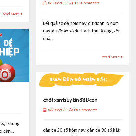
06/08/2026
138 Comments
Read More
kết quả số đề hôm nay, dự đoán lô hôm
nay, dự đoán số đề, bach thu 3cang, kết
quả…
Read More
n
chốt xsmb uy tín đề 8 con
06/08/2026
85 Comments
t bại khung
dàn de 20 số hôm nay, dàn de 36 số bất
c, dàn…