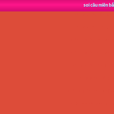
soi cầu miền b
chốt loto siêu cấp dàn l
chốt loto siêu cấp dàn l
chốt loto siêu cấp dàn lô
chốt loto siêu cấp dàn lô
chốt loto siêu cấp dàn lô
chốt loto siêu cấp 3 
chốt loto siêu cấp dàn 3 c
chốt loto siêu cấp dàn l