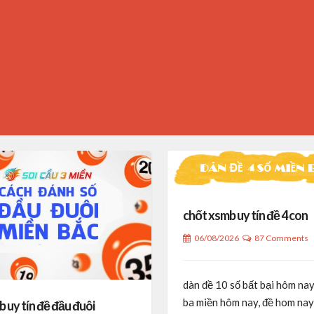
chốt loto siêu cấp song
chốt loto siêu cấp đầu đuô
chốt loto siêu cấp lô
chốt xsmb uy tín đề 4 con
06/08/2026
87 Comments
dàn đề 10 số bất bại hôm nay,
ba miền hôm nay, đề hom nay
 uy tín đề đầu đuôi