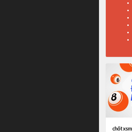
chốt xsmb