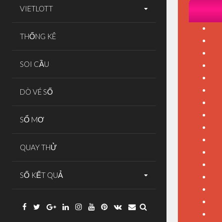
VIETLOTT
THỐNG KÊ
SOI CẦU
DÒ VÉ SỐ
SỔ MƠ
QUAY THỬ
SỐ KẾT QUẢ
Facebook
Twitter
Google
Linkedin
Instagram
YouTube
Pinterest
VK
Email
Plus