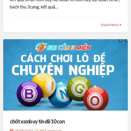
bach thu 3cang, kết quả…
Read More
chốt xsmb uy tín đề 10 con
08/08/2026
90 Comments