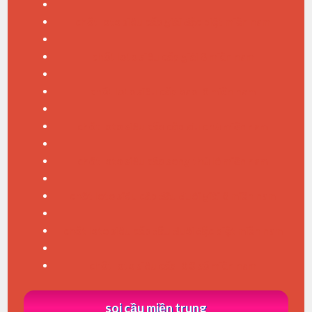
chốt loto siêu cấp giải đặc biệt miền nam
chốt loto siêu cấp giải 8 miền nam
chốt loto siêu cấp bao lô miền nam
chốt loto siêu cấp cặp xỉu chủ miền nam
chốt loto siêu cấp song thủ lô miền nam
chốt loto siêu cấp đầu đuôi giải 8 miền nam
chốt loto siêu cấp đầu đuôi đặc biệt miền nam
chốt loto siêu cấp lô 3 số miền nam
soi cầu miền trung