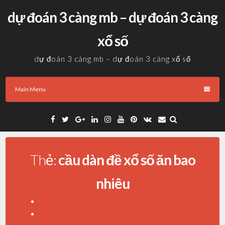
Skip
dự đoán 3 càng mb – dự đoán 3 càng
to
content
xổ số
dự đoán 3 càng mb – dự đoán 3 càng xổ số
Main Menu
Facebook
Twitter
Google
Linkedin
Instagram
YouTube
Pinterest
VK
Email
Plus
Thẻ:
cầu dàn đề xổ số ăn bao
nhiêu
chốt loto siêu cấp bạch thủ lô miền bắc