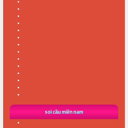
chốt loto siêu cấp dàn lô xiên 2 miền bắc
chốt loto siêu cấp dàn lô xiên 3 miền bắc
chốt loto siêu cấp dàn lô xiên 4 miền bắc
chốt loto siêu cấp 3 càng miền bắc
chốt loto siêu cấp dàn 3 càng 2 số miền bắc
chốt loto siêu cấp dàn lô 10 số miền bắc
chốt loto siêu cấp đề đầu đuôi miền bắc
soi cầu miền nam
chốt loto siêu cấp xỉu chủ miền nam