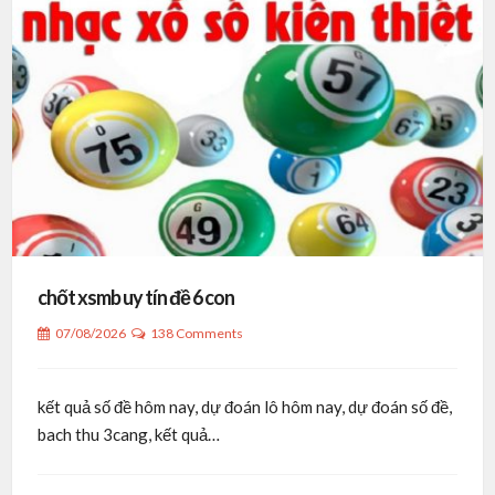
chốt xsmb uy tín đề 6 con
07/08/2026
138 Comments
kết quả số đề hôm nay, dự đoán lô hôm nay, dự đoán số đề,
bach thu 3cang, kết quả…