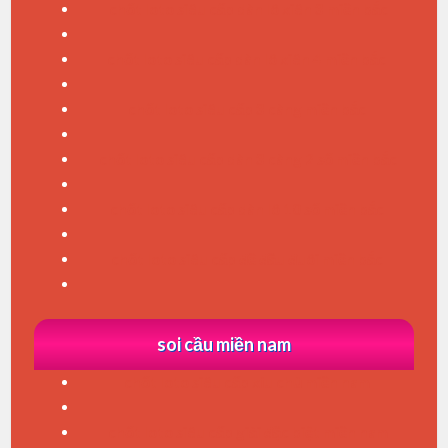
chốt loto siêu cấp dàn lô xiên 3 miền bắc
chốt loto siêu cấp dàn lô xiên 4 miền bắc
chốt loto siêu cấp 3 càng miền bắc
chốt loto siêu cấp dàn 3 càng 2 số miền bắc
chốt loto siêu cấp dàn lô 10 số miền bắc
chốt loto siêu cấp đề đầu đuôi miền bắc
soi cầu miền nam
chốt loto siêu cấp xỉu chủ miền nam
chốt loto siêu cấp giải đặc biệt miền nam