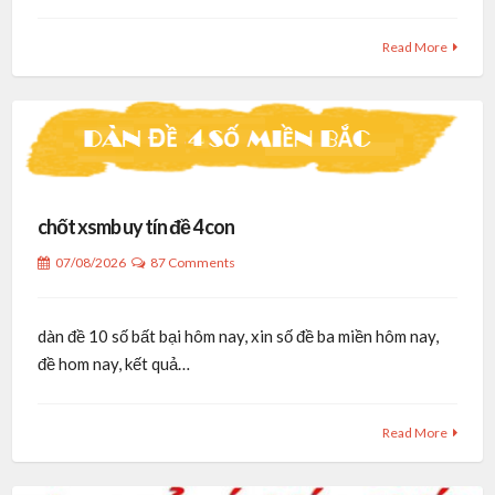
Read More
chốt xsmb uy tín đề 4 con
07/08/2026
87 Comments
dàn đề 10 số bất bại hôm nay, xin số đề ba miền hôm nay,
đề hom nay, kết quả…
Read More