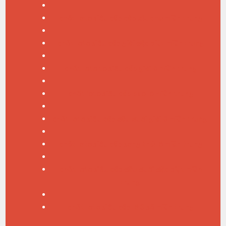
chốt loto siêu cấp cặp xỉu chủ miền trung
chốt loto siêu cấp giải đặc biệt miền trung
chốt loto to siêu cấp giải 8 miền trung
chốt loto siêu cấp bao lô miền trung
chốt loto siêu cấp đầu đuôi giải 8 miền trung
chốt loto siêu cấp song thủ lô miền trung
chốt loto siêu cấp đầu đuôi đặc biệt miền
trung
chốt loto siêu cấp lô 3 số miền trung