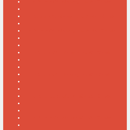
chốt loto siêu cấp song thủ lô miền bắc
chốt loto siêu cấp bạch thủ lô kép miền bắc
chốt loto siêu cấp song thủ lô kép miền bắc
chốt loto siêu cấp bạch thủ đề miền bắc
chốt loto siêu cấp song thủ đề miền bắc
chốt loto siêu cấp dàn đề 4 số miền bắc
chốt loto siêu cấp dàn đề 6 số miền bắc