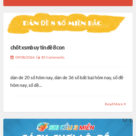
chốt xsmb uy tín đề 8 con
09/08/2026
85 Comments
dàn de 20 số hôm nay, dàn de 36 số bất bại hôm nay, số đề
hôm nay, số dề…
Read More