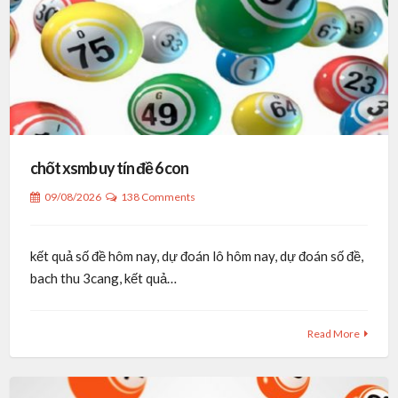
chốt xsmb uy tín đề 6 con
09/08/2026
138 Comments
kết quả số đề hôm nay, dự đoán lô hôm nay, dự đoán số đề,
bach thu 3cang, kết quả…
Read More