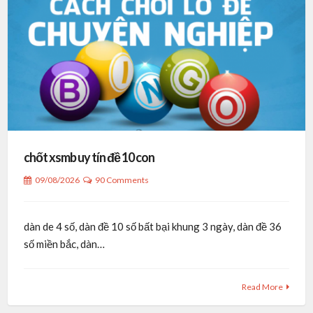
chốt xsmb uy tín đề 10 con
09/08/2026
90 Comments
dàn de 4 số, dàn đề 10 số bất bại khung 3 ngày, dàn đề 36
số miền bắc, dàn…
Read More