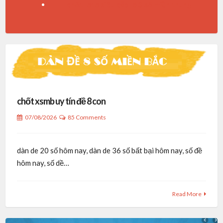
chốt loto siêu cấp lô 3 số miền trung
chốt xsmb uy tín đề 8 con
07/08/2026
85 Comments
dàn de 20 số hôm nay, dàn de 36 số bất bại hôm nay, số đề
hôm nay, số dề…
Read More