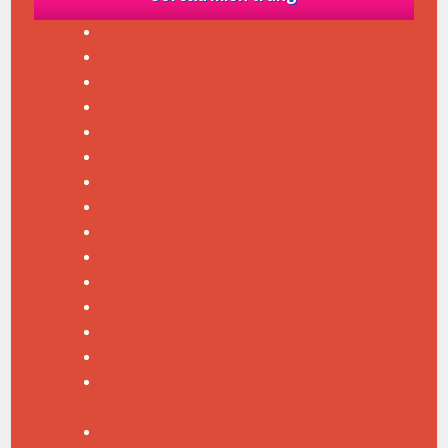
chốt loto siêu cấp xỉu chủ miền trung
chốt loto siêu cấp cặp xỉu chủ miền trung
chốt loto siêu cấp giải đặc biệt miền trung
chốt loto to siêu cấp giải 8 miền trung
chốt loto siêu cấp bao lô miền trung
chốt loto siêu cấp đầu đuôi giải 8 miền trung
chốt loto siêu cấp song thủ lô miền trung
chốt loto siêu cấp đầu đuôi đặc biệt miền
trung