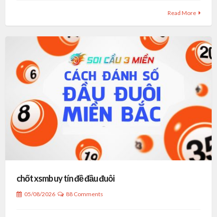
Read More
chốt xsmb uy tín đề đầu đuôi
05/08/2026
88 Comments