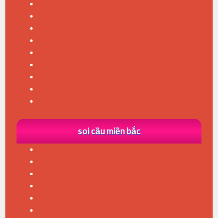
chốt loto siêu cấp dàn đề 8 số miền bắc
chốt loto siêu cấp dàn đề 10 số miền bắc
chốt loto siêu cấp dàn lô 4 số miền bắc
soi cầu miền bắc
chốt loto siêu cấp dàn lô 6 số miền bắc
chốt loto siêu cấp dàn lô 8 số miền bắc
chốt loto siêu cấp dàn lô xiên 2 miền bắc