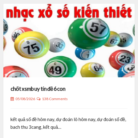
chốt xsmb uy tín đề 6 con
05/08/2026
138 Comments
kết quả số đề hôm nay, dự đoán lô hôm nay, dự đoán số đề,
bach thu 3cang, kết quả…