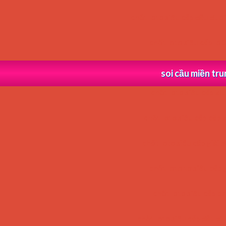
chốt loto siêu cấp đầu đuôi
chốt loto siêu cấp lô 
soi cầu miền tr
chốt loto siêu cấp xỉ
chốt loto siêu cấp cặp 
chốt loto siêu cấp giải 
chốt loto to siêu cấp 
chốt loto siêu cấp ba
chốt loto siêu cấp đầu đu