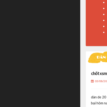
chốt xsmb
03/08/2
dàn de 20 
bại hôm na