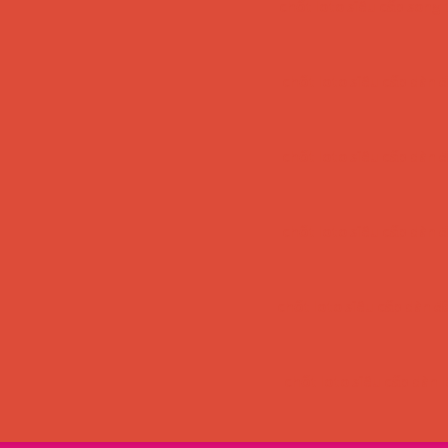
chốt loto siêu cấp song 
chốt loto siêu cấp dàn đ
chốt loto siêu cấp dàn đ
chốt loto siêu cấp dàn đ
chốt loto siêu cấp dàn đ
chốt loto siêu cấp dàn l