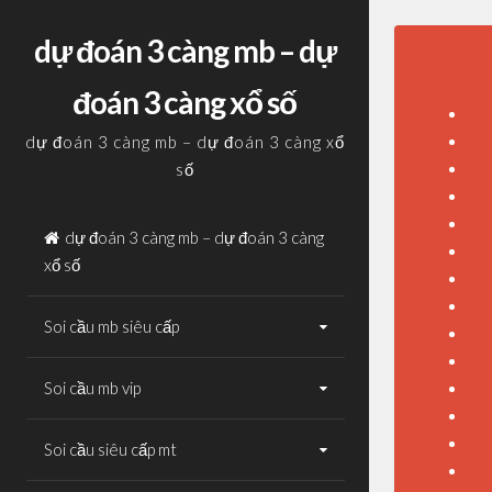
Skip
to
dự đoán 3 càng mb – dự
content
đoán 3 càng xổ số
dự đoán 3 càng mb – dự đoán 3 càng xổ
số
dự đoán 3 càng mb – dự đoán 3 càng
xổ số
Soi cầu mb siêu cấp
Soi cầu mb vip
Soi cầu siêu cấp mt