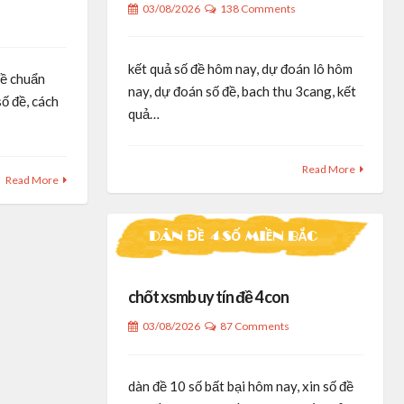
03/08/2026
138 Comments
kết quả số đề hôm nay, dự đoán lô hôm
 đề chuẩn
nay, dự đoán số đề, bach thu 3cang, kết
số đề, cách
quả…
Read More
Read More
chốt xsmb uy tín đề 4 con
03/08/2026
87 Comments
dàn đề 10 số bất bại hôm nay, xin số đề