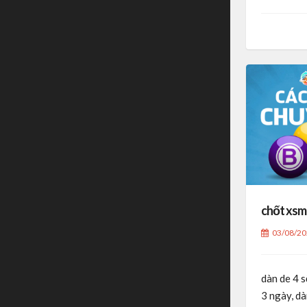
chốt xsmb
03/08/2
dàn de 4 s
3 ngày, dà