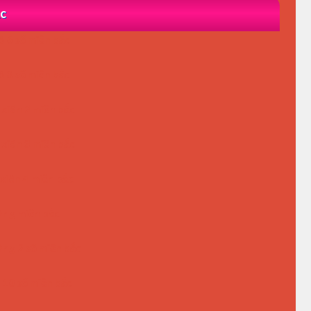
ắc
ô 6 số miền bắc
ô 8 số miền bắc
 xiên 2 miền bắc
 xiên 3 miền bắc
 xiên 4 miền bắc
càng miền bắc
àng 2 số miền bắc
ô 10 số miền bắc