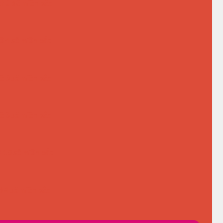
thủ đề miền bắc
ề 4 số miền bắc
ề 6 số miền bắc
ề 8 số miền bắc
ề 10 số miền bắc
ô 4 số miền bắc