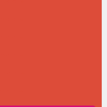
thủ đề miền bắc
ề 4 số miền bắc
ề 6 số miền bắc
ề 8 số miền bắc
ề 10 số miền bắc
ô 4 số miền bắc