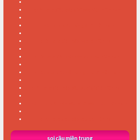
chốt loto siêu cấp giải đặc biệt miền nam
chốt loto siêu cấp giải 8 miền nam
chốt loto siêu cấp bao lô miền nam
chốt loto siêu cấp cặp xỉu chủ miền nam
chốt loto siêu cấp song thủ lô miền nam
chốt loto siêu cấp đầu đuôi giải 8 miền nam
chốt loto siêu cấp đầu đuôi đặc biệt miền nam
chốt loto siêu cấp lô 3 số miền nam
soi cầu miền trung