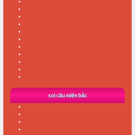
chốt loto siêu cấp dàn đề 6 số miền bắc
chốt loto siêu cấp dàn đề 8 số miền bắc
chốt loto siêu cấp dàn đề 10 số miền bắc
chốt loto siêu cấp dàn lô 4 số miền bắc
soi cầu miền bắc
chốt loto siêu cấp dàn lô 6 số miền bắc
chốt loto siêu cấp dàn lô 8 số miền bắc