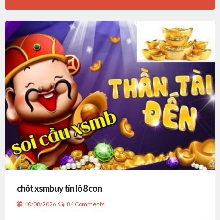
chốt xsmb uy tín lô 8 con
10/08/2026
84 Comments