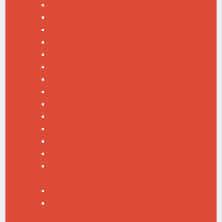
chốt loto siêu cấp cặp xỉu chủ miền trung
chốt loto siêu cấp giải đặc biệt miền trung
chốt loto to siêu cấp giải 8 miền trung
chốt loto siêu cấp bao lô miền trung
chốt loto siêu cấp đầu đuôi giải 8 miền trung
chốt loto siêu cấp song thủ lô miền trung
chốt loto siêu cấp đầu đuôi đặc biệt miền
trung
chốt loto siêu cấp lô 3 số miền trung