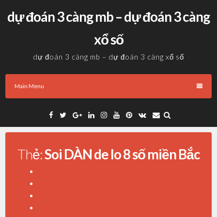
Skip
dự đoán 3 càng mb – dự đoán 3 càng
to
content
xổ số
dự đoán 3 càng mb – dự đoán 3 càng xổ số
Main Menu
Facebook
Twitter
Google
Linkedin
Instagram
YouTube
Pinterest
VK
Email
Plus
Thẻ:
Soi DÀN de lo 8 số miền Bắc
chốt loto siêu cấp bạch thủ lô miền bắc
chốt loto siêu cấp bach thủ lô 2 nháy miền bắc