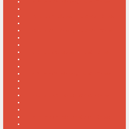
chốt loto siêu cấp song thủ lô miền bắc
chốt loto siêu cấp bạch thủ lô kép miền bắc
chốt loto siêu cấp song thủ lô kép miền bắc
chốt loto siêu cấp bạch thủ đề miền bắc
chốt loto siêu cấp song thủ đề miền bắc
chốt loto siêu cấp dàn đề 4 số miền bắc
chốt loto siêu cấp dàn đề 6 số miền bắc