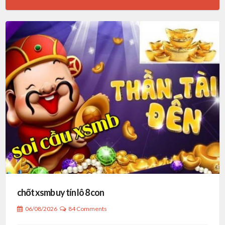
chốt xsmb uy tín lô 8 con
06/08/2026
84 Comments