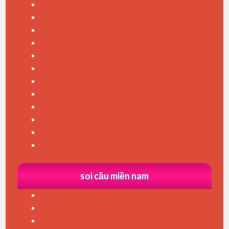
chốt loto siêu cấp dàn lô xiên 3 miền bắc
chốt loto siêu cấp dàn lô xiên 4 miền bắc
chốt loto siêu cấp 3 càng miền bắc
chốt loto siêu cấp dàn 3 càng 2 số miền bắc
chốt loto siêu cấp dàn lô 10 số miền bắc
chốt loto siêu cấp đề đầu đuôi miền bắc
soi cầu miền nam
chốt loto siêu cấp xỉu chủ miền nam
chốt loto siêu cấp giải đặc biệt miền nam