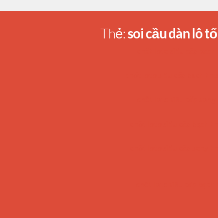
Thẻ:
soi cầu dàn lô tố
chốt loto siêu cấp bạch 
chốt loto siêu cấp bach thủ
chốt loto siêu cấp song 
chốt loto siêu cấp bạch th
chốt loto siêu cấp song th
chốt loto siêu cấp bạch 