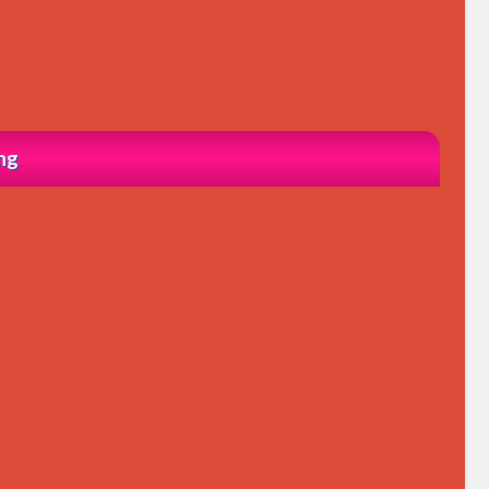
 đặc biệt miền nam
3 số miền nam
ung
u chủ miền trung
xỉu chủ miền trung
đặc biệt miền trung
giải 8 miền trung
o lô miền trung
ôi giải 8 miền trung