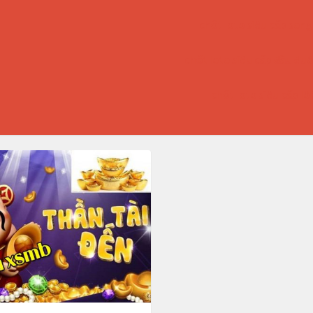
chốt loto siêu cấp song
chốt loto siêu cấp đầu đuô
chốt loto siêu cấp lô