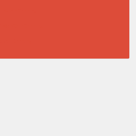
 thủ lô miền trung
i đặc biệt miền trung
 3 số miền trung