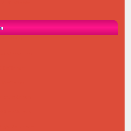
u đuôi miền bắc
am
 chủ miền nam
ặc biệt miền nam
ải 8 miền nam
o lô miền nam
ỉu chủ miền nam
thủ lô miền nam
i giải 8 miền nam