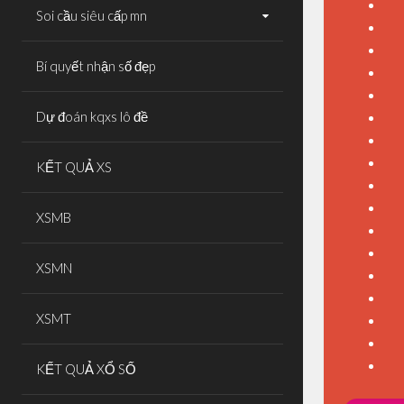
Soi cầu siêu cấp mn
Bí quyết nhận số đẹp
Dự đoán kqxs lô đề
KẾT QUẢ XS
XSMB
XSMN
XSMT
KẾT QUẢ XỔ SỐ