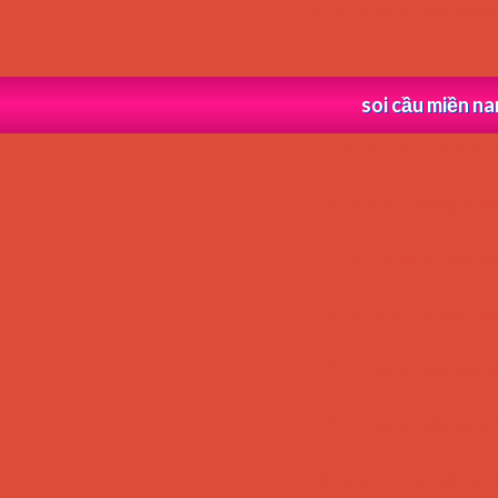
chốt loto siêu cấp đề đầ
soi cầu miền n
chốt loto siêu cấp xỉu
chốt loto siêu cấp giải đ
chốt loto siêu cấp gi
chốt loto siêu cấp ba
chốt loto siêu cấp cặp x
chốt loto siêu cấp song 
chốt loto siêu cấp đầu đuô