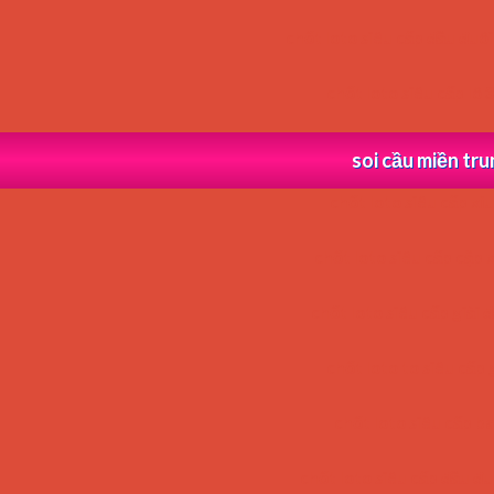
chốt loto siêu cấp đầu đuôi
chốt loto siêu cấp lô 
soi cầu miền tr
chốt loto siêu cấp xỉ
chốt loto siêu cấp cặp 
chốt loto siêu cấp giải 
chốt loto to siêu cấp 
chốt loto siêu cấp ba
chốt loto siêu cấp đầu đu