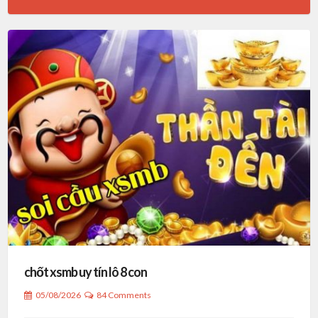
chốt xsmb uy tín lô 8 con
05/08/2026
84 Comments