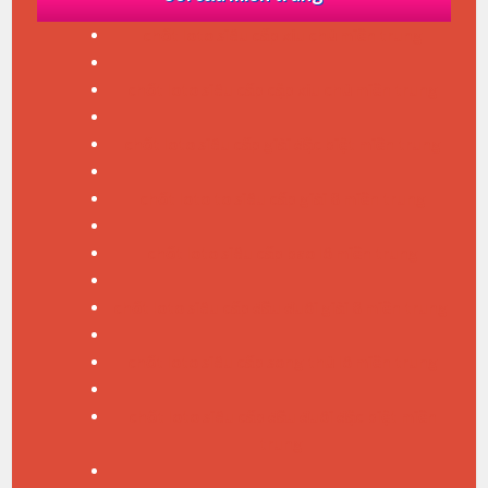
chốt loto siêu cấp xỉu chủ miền trung
chốt loto siêu cấp cặp xỉu chủ miền trung
chốt loto siêu cấp giải đặc biệt miền trung
chốt loto to siêu cấp giải 8 miền trung
chốt loto siêu cấp bao lô miền trung
chốt loto siêu cấp đầu đuôi giải 8 miền trung
chốt loto siêu cấp song thủ lô miền trung
chốt loto siêu cấp đầu đuôi đặc biệt miền
trung