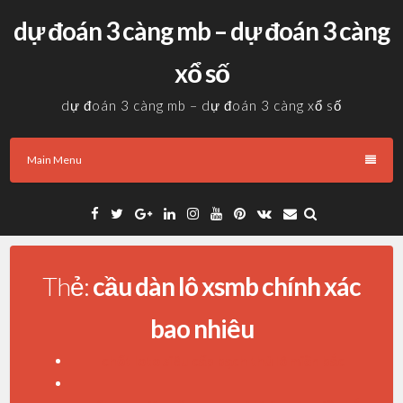
Skip
dự đoán 3 càng mb – dự đoán 3 càng
to
content
xổ số
dự đoán 3 càng mb – dự đoán 3 càng xổ số
Main Menu
Facebook
Twitter
Google
Linkedin
Instagram
YouTube
Pinterest
VK
Email
Plus
Thẻ:
cầu dàn lô xsmb chính xác
bao nhiêu
chốt loto siêu cấp bạch thủ lô miền bắc