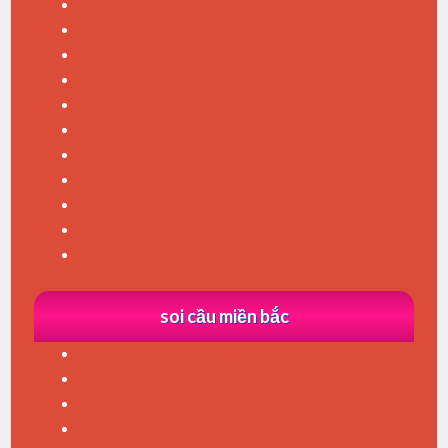
chốt loto siêu cấp dàn đề 6 số miền bắc
chốt loto siêu cấp dàn đề 8 số miền bắc
chốt loto siêu cấp dàn đề 10 số miền bắc
chốt loto siêu cấp dàn lô 4 số miền bắc
soi cầu miền bắc
chốt loto siêu cấp dàn lô 6 số miền bắc
chốt loto siêu cấp dàn lô 8 số miền bắc