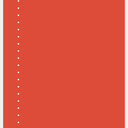
chốt loto siêu cấp bach thủ lô 2 nháy miền bắc
chốt loto siêu cấp song thủ lô miền bắc
chốt loto siêu cấp bạch thủ lô kép miền bắc
chốt loto siêu cấp song thủ lô kép miền bắc
chốt loto siêu cấp bạch thủ đề miền bắc
chốt loto siêu cấp song thủ đề miền bắc
chốt loto siêu cấp dàn đề 4 số miền bắc