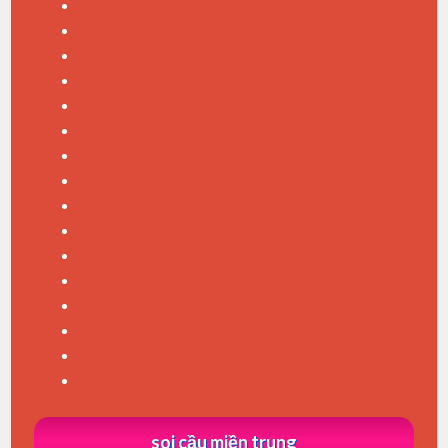
chốt loto siêu cấp giải đặc biệt miền nam
chốt loto siêu cấp giải 8 miền nam
chốt loto siêu cấp bao lô miền nam
chốt loto siêu cấp cặp xỉu chủ miền nam
chốt loto siêu cấp song thủ lô miền nam
chốt loto siêu cấp đầu đuôi giải 8 miền nam
chốt loto siêu cấp đầu đuôi đặc biệt miền nam
chốt loto siêu cấp lô 3 số miền nam
soi cầu miền trung