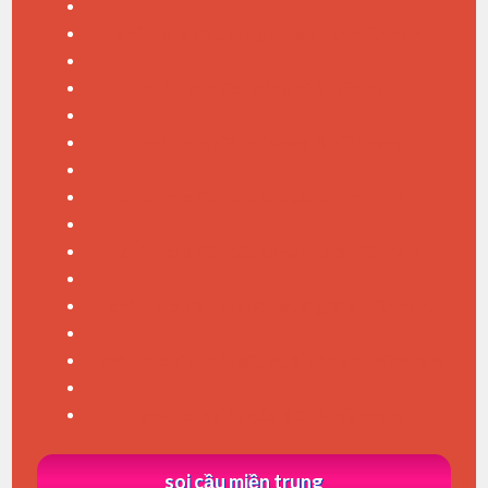
chốt loto siêu cấp giải đặc biệt miền nam
chốt loto siêu cấp giải 8 miền nam
chốt loto siêu cấp bao lô miền nam
chốt loto siêu cấp cặp xỉu chủ miền nam
chốt loto siêu cấp song thủ lô miền nam
chốt loto siêu cấp đầu đuôi giải 8 miền nam
chốt loto siêu cấp đầu đuôi đặc biệt miền nam
chốt loto siêu cấp lô 3 số miền nam
soi cầu miền trung