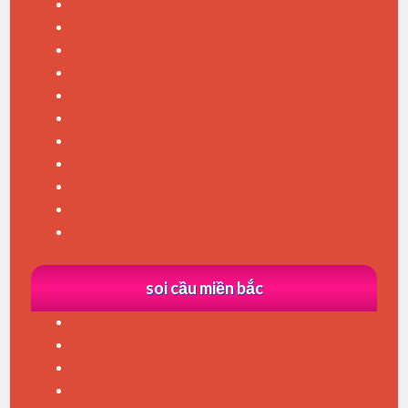
chốt loto siêu cấp dàn đề 6 số miền bắc
chốt loto siêu cấp dàn đề 8 số miền bắc
chốt loto siêu cấp dàn đề 10 số miền bắc
chốt loto siêu cấp dàn lô 4 số miền bắc
soi cầu miền bắc
chốt loto siêu cấp dàn lô 6 số miền bắc
chốt loto siêu cấp dàn lô 8 số miền bắc