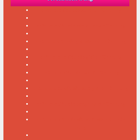
chốt loto siêu cấp xỉu chủ miền trung
chốt loto siêu cấp cặp xỉu chủ miền trung
chốt loto siêu cấp giải đặc biệt miền trung
chốt loto to siêu cấp giải 8 miền trung
chốt loto siêu cấp bao lô miền trung
chốt loto siêu cấp đầu đuôi giải 8 miền trung
chốt loto siêu cấp song thủ lô miền trung
chốt loto siêu cấp đầu đuôi đặc biệt miền
trung