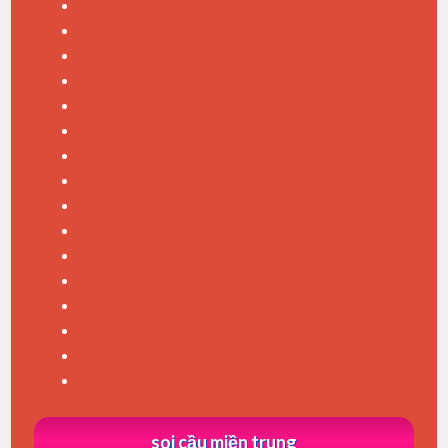
chốt loto siêu cấp giải đặc biệt miền nam
chốt loto siêu cấp giải 8 miền nam
chốt loto siêu cấp bao lô miền nam
chốt loto siêu cấp cặp xỉu chủ miền nam
chốt loto siêu cấp song thủ lô miền nam
chốt loto siêu cấp đầu đuôi giải 8 miền nam
chốt loto siêu cấp đầu đuôi đặc biệt miền nam
chốt loto siêu cấp lô 3 số miền nam
soi cầu miền trung