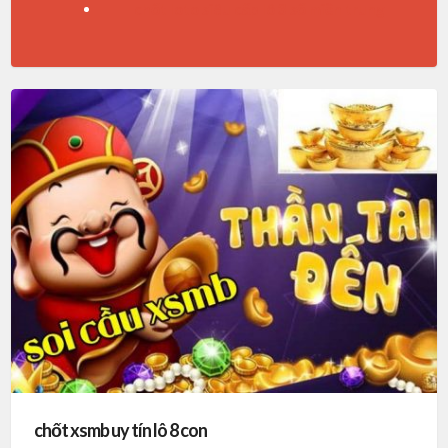
chốt loto siêu cấp lô 3 số miền trung
chốt xsmb uy tín lô 8 con