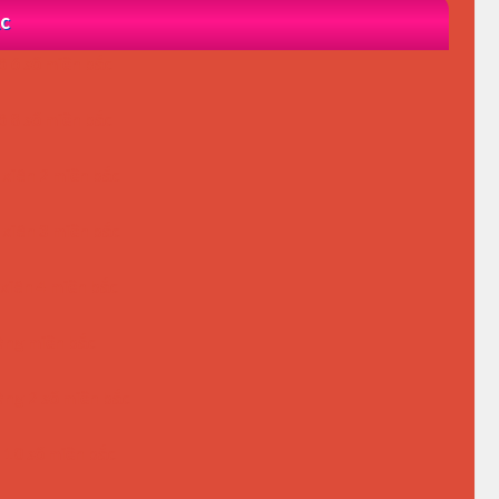
ắc
ô 6 số miền bắc
ô 8 số miền bắc
 xiên 2 miền bắc
 xiên 3 miền bắc
 xiên 4 miền bắc
càng miền bắc
àng 2 số miền bắc
ô 10 số miền bắc