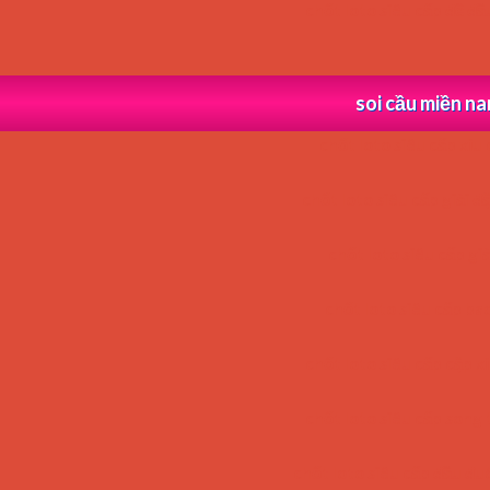
chốt loto siêu cấp đề đầ
soi cầu miền n
chốt loto siêu cấp xỉu
chốt loto siêu cấp giải đ
chốt loto siêu cấp gi
chốt loto siêu cấp ba
chốt loto siêu cấp cặp x
chốt loto siêu cấp song 
chốt loto siêu cấp đầu đuô