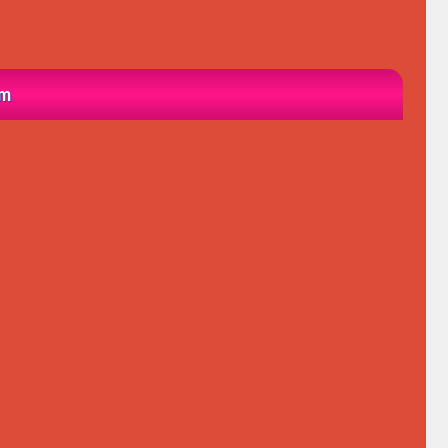
u đuôi miền bắc
am
 chủ miền nam
ặc biệt miền nam
ải 8 miền nam
o lô miền nam
ỉu chủ miền nam
thủ lô miền nam
i giải 8 miền nam