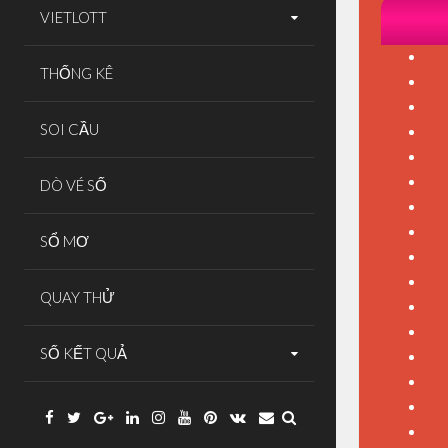
VIETLOTT
THỐNG KÊ
SOI CẦU
DÒ VÉ SỐ
SỔ MƠ
QUAY THỬ
SỐ KẾT QUẢ
Facebook
Twitter
Google
Linkedin
Instagram
YouTube
Pinterest
VK
Email
Plus