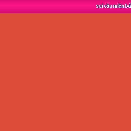
soi cầu miền b
chốt loto siêu cấp dàn l
chốt loto siêu cấp dàn l
chốt loto siêu cấp dàn lô
chốt loto siêu cấp dàn lô
chốt loto siêu cấp dàn lô
chốt loto siêu cấp 3 
chốt loto siêu cấp dàn 3 c
chốt loto siêu cấp dàn l