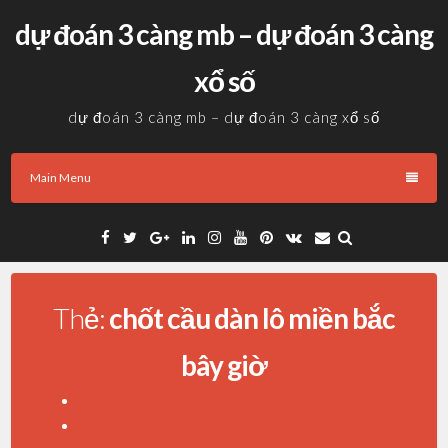
Skip
dự đoán 3 càng mb – dự đoán 3 càng
to
content
xổ số
dự đoán 3 càng mb – dự đoán 3 càng xổ số
Main Menu
Facebook
Twitter
Google
Linkedin
Instagram
YouTube
Pinterest
VK
Email
Plus
Thẻ:
chốt cầu dàn lô miền bắc
bây giờ
chốt loto siêu cấp bạch thủ lô miền bắc