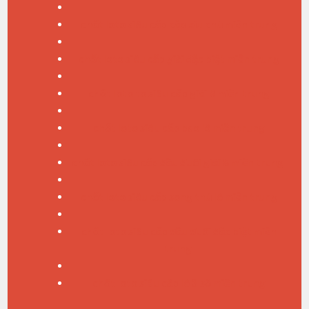
chốt loto siêu cấp cặp xỉu chủ miền trung
chốt loto siêu cấp giải đặc biệt miền trung
chốt loto to siêu cấp giải 8 miền trung
chốt loto siêu cấp bao lô miền trung
chốt loto siêu cấp đầu đuôi giải 8 miền trung
chốt loto siêu cấp song thủ lô miền trung
chốt loto siêu cấp đầu đuôi đặc biệt miền
trung
chốt loto siêu cấp lô 3 số miền trung