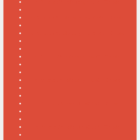
chốt loto siêu cấp song thủ lô miền bắc
chốt loto siêu cấp bạch thủ lô kép miền bắc
chốt loto siêu cấp song thủ lô kép miền bắc
chốt loto siêu cấp bạch thủ đề miền bắc
chốt loto siêu cấp song thủ đề miền bắc
chốt loto siêu cấp dàn đề 4 số miền bắc
chốt loto siêu cấp dàn đề 6 số miền bắc