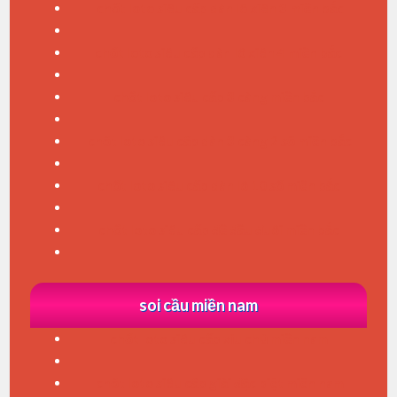
chốt loto siêu cấp dàn lô xiên 3 miền bắc
chốt loto siêu cấp dàn lô xiên 4 miền bắc
chốt loto siêu cấp 3 càng miền bắc
chốt loto siêu cấp dàn 3 càng 2 số miền bắc
chốt loto siêu cấp dàn lô 10 số miền bắc
chốt loto siêu cấp đề đầu đuôi miền bắc
soi cầu miền nam
chốt loto siêu cấp xỉu chủ miền nam
chốt loto siêu cấp giải đặc biệt miền nam