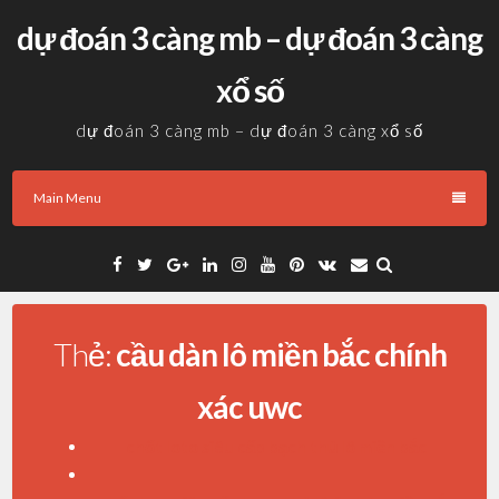
Skip
dự đoán 3 càng mb – dự đoán 3 càng
to
content
xổ số
dự đoán 3 càng mb – dự đoán 3 càng xổ số
Main Menu
Facebook
Twitter
Google
Linkedin
Instagram
YouTube
Pinterest
VK
Email
Plus
Thẻ:
cầu dàn lô miền bắc chính
xác uwc
chốt loto siêu cấp bạch thủ lô miền bắc