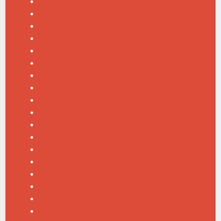
chốt loto siêu cấp bach thủ lô 2 nháy miền bắc
chốt loto siêu cấp song thủ lô miền bắc
chốt loto siêu cấp bạch thủ lô kép miền bắc
chốt loto siêu cấp song thủ lô kép miền bắc
chốt loto siêu cấp bạch thủ đề miền bắc
chốt loto siêu cấp song thủ đề miền bắc
chốt loto siêu cấp dàn đề 4 số miền bắc