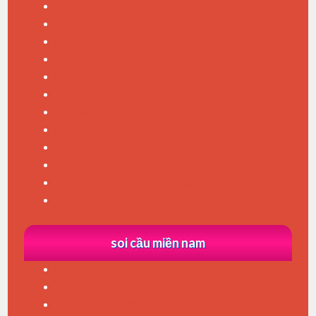
chốt loto siêu cấp dàn lô xiên 3 miền bắc
chốt loto siêu cấp dàn lô xiên 4 miền bắc
chốt loto siêu cấp 3 càng miền bắc
chốt loto siêu cấp dàn 3 càng 2 số miền bắc
chốt loto siêu cấp dàn lô 10 số miền bắc
chốt loto siêu cấp đề đầu đuôi miền bắc
soi cầu miền nam
chốt loto siêu cấp xỉu chủ miền nam
chốt loto siêu cấp giải đặc biệt miền nam