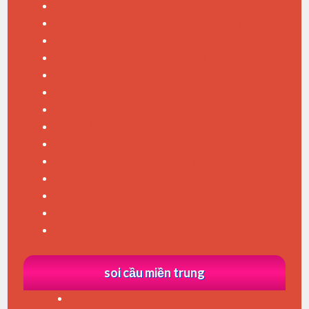
chốt loto siêu cấp giải 8 miền nam
chốt loto siêu cấp bao lô miền nam
chốt loto siêu cấp cặp xỉu chủ miền nam
chốt loto siêu cấp song thủ lô miền nam
chốt loto siêu cấp đầu đuôi giải 8 miền nam
chốt loto siêu cấp đầu đuôi đặc biệt miền nam
chốt loto siêu cấp lô 3 số miền nam
soi cầu miền trung
chốt loto siêu cấp xỉu chủ miền trung