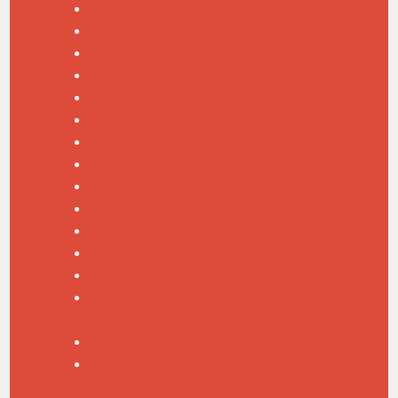
chốt loto siêu cấp cặp xỉu chủ miền trung
chốt loto siêu cấp giải đặc biệt miền trung
chốt loto to siêu cấp giải 8 miền trung
chốt loto siêu cấp bao lô miền trung
chốt loto siêu cấp đầu đuôi giải 8 miền trung
chốt loto siêu cấp song thủ lô miền trung
chốt loto siêu cấp đầu đuôi đặc biệt miền
trung
chốt loto siêu cấp lô 3 số miền trung