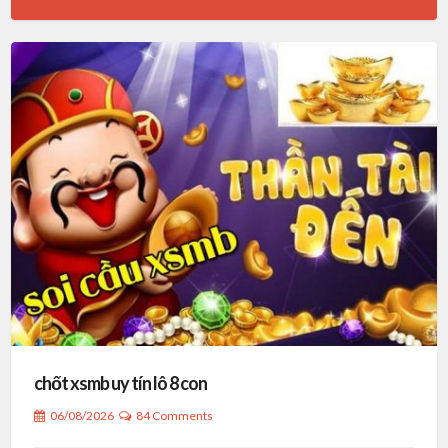
chốt xsmb uy tín lô 8 con
06/08/2026
84 Comments