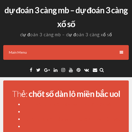
Skip
dự đoán 3 càng mb – dự đoán 3 càng
to
content
xổ số
dự đoán 3 càng mb – dự đoán 3 càng xổ số
Main Menu
Facebook
Twitter
Google
Linkedin
Instagram
YouTube
Pinterest
VK
Email
Plus
Thẻ:
chốt số dàn lô miền bắc uol
chốt loto siêu cấp bạch thủ lô miền bắc
chốt loto siêu cấp bach thủ lô 2 nháy miền bắc