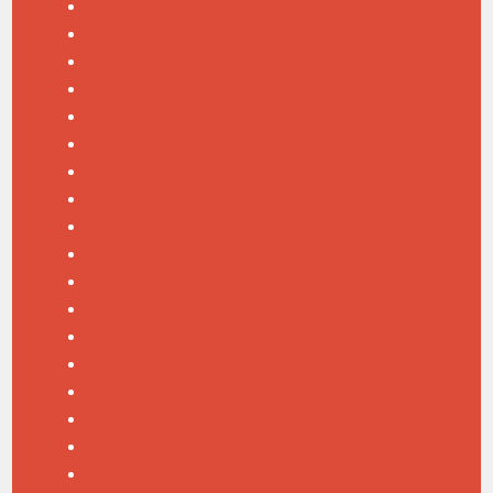
chốt loto siêu cấp song thủ lô miền bắc
chốt loto siêu cấp bạch thủ lô kép miền bắc
chốt loto siêu cấp song thủ lô kép miền bắc
chốt loto siêu cấp bạch thủ đề miền bắc
chốt loto siêu cấp song thủ đề miền bắc
chốt loto siêu cấp dàn đề 4 số miền bắc
chốt loto siêu cấp dàn đề 6 số miền bắc