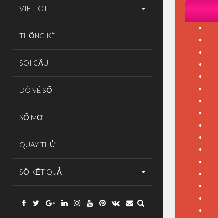
VIETLOTT
THỐNG KÊ
SOI CẦU
DÒ VÉ SỐ
SỔ MƠ
QUAY THỬ
SỐ KẾT QUẢ
Facebook
Twitter
Google
Linkedin
Instagram
YouTube
Pinterest
VK
Email
Plus