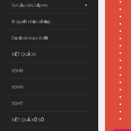
Soi cầu siêu cấp mn
Bí quyết nhận số đẹp
Dự đoán kqxs lô đề
KẾT QUẢ XS
XSMB
XSMN
XSMT
KẾT QUẢ XỔ SỐ