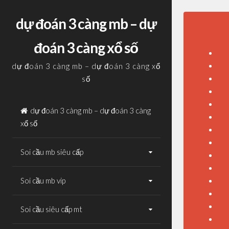
Skip
to
dự đoán 3 càng mb – dự
content
đoán 3 càng xổ số
dự đoán 3 càng mb – dự đoán 3 càng xổ
số
dự đoán 3 càng mb – dự đoán 3 càng
xổ số
Soi cầu mb siêu cấp
Soi cầu mb vip
Soi cầu siêu cấp mt