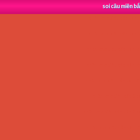
soi cầu miền b
chốt loto siêu cấp dàn l
chốt loto siêu cấp dàn l
chốt loto siêu cấp dàn lô
chốt loto siêu cấp dàn lô
chốt loto siêu cấp dàn lô
chốt loto siêu cấp 3 
chốt loto siêu cấp dàn 3 c
chốt loto siêu cấp dàn l