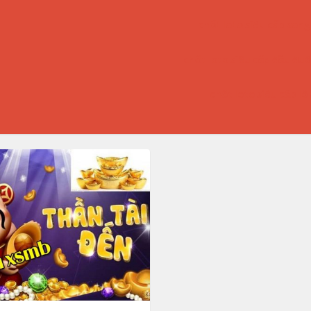
chốt loto siêu cấp song
chốt loto siêu cấp đầu đuô
chốt loto siêu cấp lô