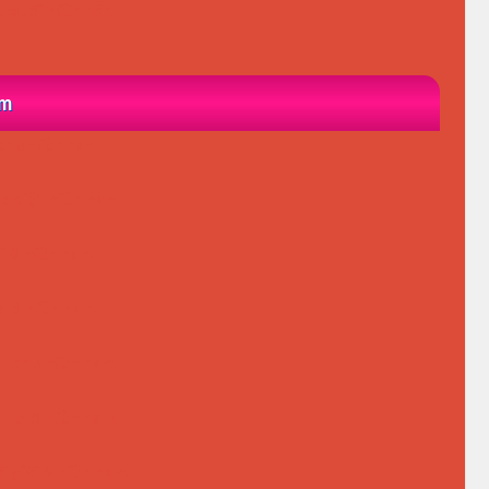
u đuôi miền bắc
am
 chủ miền nam
ặc biệt miền nam
ải 8 miền nam
o lô miền nam
ỉu chủ miền nam
thủ lô miền nam
i giải 8 miền nam