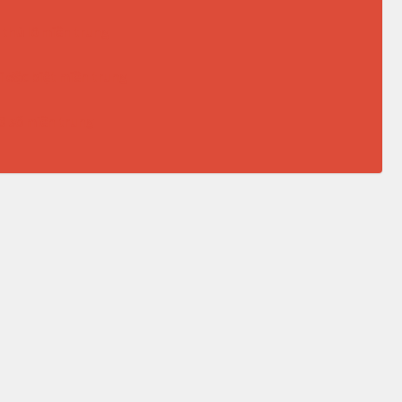
 thủ lô miền trung
i đặc biệt miền trung
 3 số miền trung