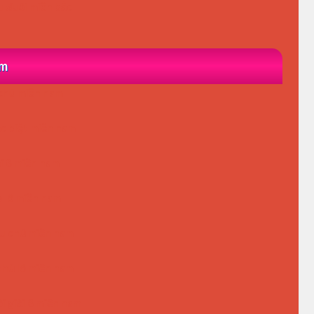
u đuôi miền bắc
am
 chủ miền nam
ặc biệt miền nam
ải 8 miền nam
o lô miền nam
ỉu chủ miền nam
thủ lô miền nam
i giải 8 miền nam