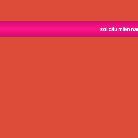
chốt loto siêu cấp đề đầ
soi cầu miền n
chốt loto siêu cấp xỉu
chốt loto siêu cấp giải đ
chốt loto siêu cấp gi
chốt loto siêu cấp ba
chốt loto siêu cấp cặp x
chốt loto siêu cấp song 
chốt loto siêu cấp đầu đuô