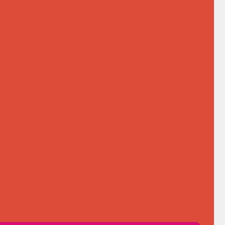
thủ đề miền bắc
ề 4 số miền bắc
ề 6 số miền bắc
ề 8 số miền bắc
ề 10 số miền bắc
ô 4 số miền bắc