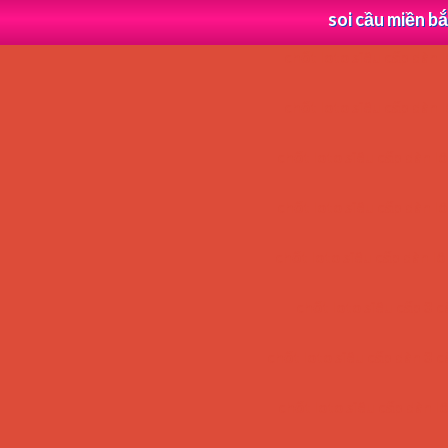
soi cầu miền b
chốt loto siêu cấp dàn l
chốt loto siêu cấp dàn l
chốt loto siêu cấp dàn lô
chốt loto siêu cấp dàn lô
chốt loto siêu cấp dàn lô
chốt loto siêu cấp 3 
chốt loto siêu cấp dàn 3 c
chốt loto siêu cấp dàn l