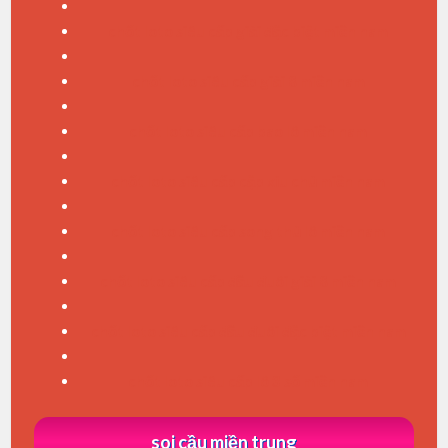
chốt loto siêu cấp giải đặc biệt miền nam
chốt loto siêu cấp giải 8 miền nam
chốt loto siêu cấp bao lô miền nam
chốt loto siêu cấp cặp xỉu chủ miền nam
chốt loto siêu cấp song thủ lô miền nam
chốt loto siêu cấp đầu đuôi giải 8 miền nam
chốt loto siêu cấp đầu đuôi đặc biệt miền nam
chốt loto siêu cấp lô 3 số miền nam
soi cầu miền trung