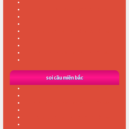
chốt loto siêu cấp dàn đề 8 số miền bắc
chốt loto siêu cấp dàn đề 10 số miền bắc
chốt loto siêu cấp dàn lô 4 số miền bắc
soi cầu miền bắc
chốt loto siêu cấp dàn lô 6 số miền bắc
chốt loto siêu cấp dàn lô 8 số miền bắc
chốt loto siêu cấp dàn lô xiên 2 miền bắc