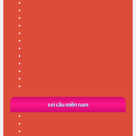
chốt loto siêu cấp dàn lô xiên 3 miền bắc
chốt loto siêu cấp dàn lô xiên 4 miền bắc
chốt loto siêu cấp 3 càng miền bắc
chốt loto siêu cấp dàn 3 càng 2 số miền bắc
chốt loto siêu cấp dàn lô 10 số miền bắc
chốt loto siêu cấp đề đầu đuôi miền bắc
soi cầu miền nam
chốt loto siêu cấp xỉu chủ miền nam
chốt loto siêu cấp giải đặc biệt miền nam