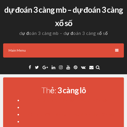
Skip
dự đoán 3 càng mb – dự đoán 3 càng
to
content
xổ số
dự đoán 3 càng mb – dự đoán 3 càng xổ số
Main Menu
Facebook
Twitter
Google
Linkedin
Instagram
YouTube
Pinterest
VK
Email
Plus
Thẻ:
3 càng lô
chốt loto siêu cấp bạch thủ lô miền bắc
chốt loto siêu cấp bach thủ lô 2 nháy miền bắc