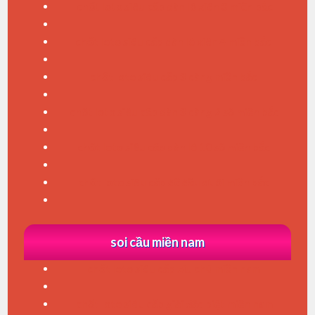
chốt loto siêu cấp dàn lô xiên 3 miền bắc
chốt loto siêu cấp dàn lô xiên 4 miền bắc
chốt loto siêu cấp 3 càng miền bắc
chốt loto siêu cấp dàn 3 càng 2 số miền bắc
chốt loto siêu cấp dàn lô 10 số miền bắc
chốt loto siêu cấp đề đầu đuôi miền bắc
soi cầu miền nam
chốt loto siêu cấp xỉu chủ miền nam
chốt loto siêu cấp giải đặc biệt miền nam