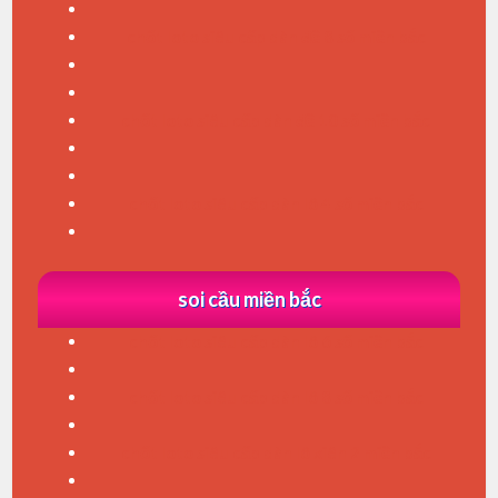
chốt loto siêu cấp dàn đề 8 số miền bắc
chốt loto siêu cấp dàn đề 10 số miền bắc
chốt loto siêu cấp dàn lô 4 số miền bắc
soi cầu miền bắc
chốt loto siêu cấp dàn lô 6 số miền bắc
chốt loto siêu cấp dàn lô 8 số miền bắc
chốt loto siêu cấp dàn lô xiên 2 miền bắc