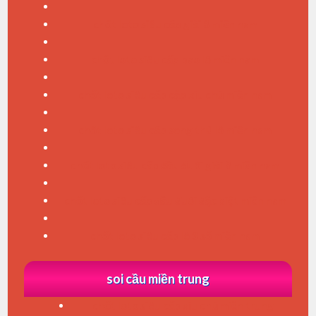
chốt loto siêu cấp giải 8 miền nam
chốt loto siêu cấp bao lô miền nam
chốt loto siêu cấp cặp xỉu chủ miền nam
chốt loto siêu cấp song thủ lô miền nam
chốt loto siêu cấp đầu đuôi giải 8 miền nam
chốt loto siêu cấp đầu đuôi đặc biệt miền nam
chốt loto siêu cấp lô 3 số miền nam
soi cầu miền trung
chốt loto siêu cấp xỉu chủ miền trung