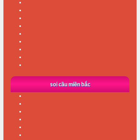
chốt loto siêu cấp dàn đề 8 số miền bắc
chốt loto siêu cấp dàn đề 10 số miền bắc
chốt loto siêu cấp dàn lô 4 số miền bắc
soi cầu miền bắc
chốt loto siêu cấp dàn lô 6 số miền bắc
chốt loto siêu cấp dàn lô 8 số miền bắc
chốt loto siêu cấp dàn lô xiên 2 miền bắc