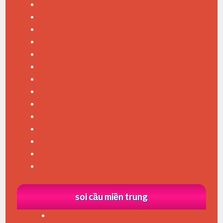
chốt loto siêu cấp giải 8 miền nam
chốt loto siêu cấp bao lô miền nam
chốt loto siêu cấp cặp xỉu chủ miền nam
chốt loto siêu cấp song thủ lô miền nam
chốt loto siêu cấp đầu đuôi giải 8 miền nam
chốt loto siêu cấp đầu đuôi đặc biệt miền nam
chốt loto siêu cấp lô 3 số miền nam
soi cầu miền trung
chốt loto siêu cấp xỉu chủ miền trung