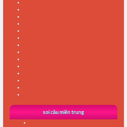
chốt loto siêu cấp giải 8 miền nam
chốt loto siêu cấp bao lô miền nam
chốt loto siêu cấp cặp xỉu chủ miền nam
chốt loto siêu cấp song thủ lô miền nam
chốt loto siêu cấp đầu đuôi giải 8 miền nam
chốt loto siêu cấp đầu đuôi đặc biệt miền nam
chốt loto siêu cấp lô 3 số miền nam
soi cầu miền trung
chốt loto siêu cấp xỉu chủ miền trung