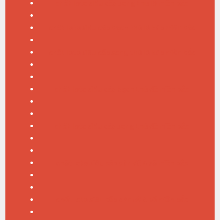
chốt loto siêu cấp song thủ lô miền bắc
chốt loto siêu cấp bạch thủ lô kép miền bắc
chốt loto siêu cấp song thủ lô kép miền bắc
chốt loto siêu cấp bạch thủ đề miền bắc
chốt loto siêu cấp song thủ đề miền bắc
chốt loto siêu cấp dàn đề 4 số miền bắc
chốt loto siêu cấp dàn đề 6 số miền bắc