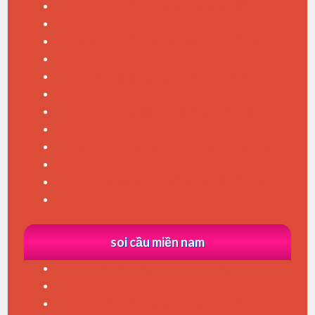
chốt loto siêu cấp dàn lô xiên 3 miền bắc
chốt loto siêu cấp dàn lô xiên 4 miền bắc
chốt loto siêu cấp 3 càng miền bắc
chốt loto siêu cấp dàn 3 càng 2 số miền bắc
chốt loto siêu cấp dàn lô 10 số miền bắc
chốt loto siêu cấp đề đầu đuôi miền bắc
soi cầu miền nam
chốt loto siêu cấp xỉu chủ miền nam
chốt loto siêu cấp giải đặc biệt miền nam