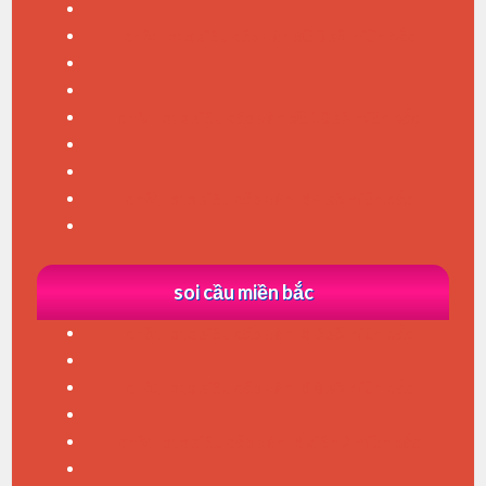
chốt loto siêu cấp dàn đề 8 số miền bắc
chốt loto siêu cấp dàn đề 10 số miền bắc
chốt loto siêu cấp dàn lô 4 số miền bắc
soi cầu miền bắc
chốt loto siêu cấp dàn lô 6 số miền bắc
chốt loto siêu cấp dàn lô 8 số miền bắc
chốt loto siêu cấp dàn lô xiên 2 miền bắc