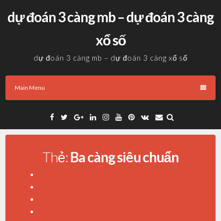
Skip
dự đoán 3 càng mb – dự đoán 3 càng
to
content
xổ số
dự đoán 3 càng mb – dự đoán 3 càng xổ số
Main Menu
Facebook
Twitter
Google
Linkedin
Instagram
YouTube
Pinterest
VK
Email
Plus
Thẻ:
Ba càng siêu chuẩn
chốt loto siêu cấp bạch thủ lô miền bắc
chốt loto siêu cấp bach thủ lô 2 nháy miền bắc