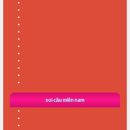
chốt loto siêu cấp dàn lô xiên 3 miền bắc
chốt loto siêu cấp dàn lô xiên 4 miền bắc
chốt loto siêu cấp 3 càng miền bắc
chốt loto siêu cấp dàn 3 càng 2 số miền bắc
chốt loto siêu cấp dàn lô 10 số miền bắc
chốt loto siêu cấp đề đầu đuôi miền bắc
soi cầu miền nam
chốt loto siêu cấp xỉu chủ miền nam
chốt loto siêu cấp giải đặc biệt miền nam