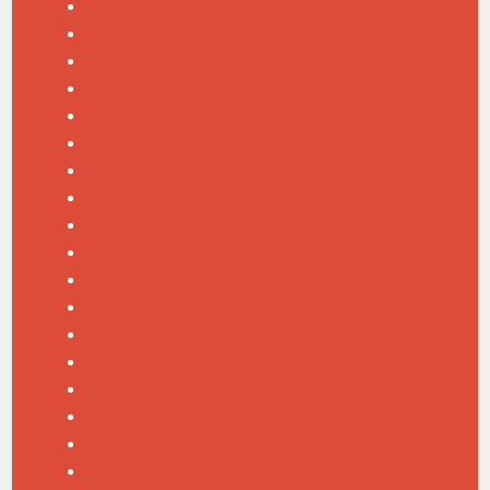
chốt loto siêu cấp song thủ lô miền bắc
chốt loto siêu cấp bạch thủ lô kép miền bắc
chốt loto siêu cấp song thủ lô kép miền bắc
chốt loto siêu cấp bạch thủ đề miền bắc
chốt loto siêu cấp song thủ đề miền bắc
chốt loto siêu cấp dàn đề 4 số miền bắc
chốt loto siêu cấp dàn đề 6 số miền bắc