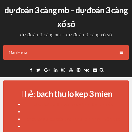
Skip
dự đoán 3 càng mb – dự đoán 3 càng
to
content
xổ số
dự đoán 3 càng mb – dự đoán 3 càng xổ số
Main Menu
Facebook
Twitter
Google
Linkedin
Instagram
YouTube
Pinterest
VK
Email
Plus
Thẻ:
bach thu lo kep 3 mien
chốt loto siêu cấp bạch thủ lô miền bắc
chốt loto siêu cấp bach thủ lô 2 nháy miền bắc