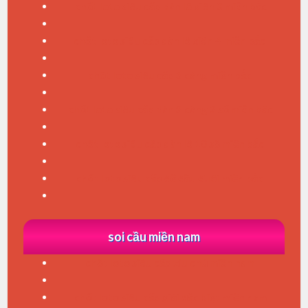
chốt loto siêu cấp dàn lô xiên 3 miền bắc
chốt loto siêu cấp dàn lô xiên 4 miền bắc
chốt loto siêu cấp 3 càng miền bắc
chốt loto siêu cấp dàn 3 càng 2 số miền bắc
chốt loto siêu cấp dàn lô 10 số miền bắc
chốt loto siêu cấp đề đầu đuôi miền bắc
soi cầu miền nam
chốt loto siêu cấp xỉu chủ miền nam
chốt loto siêu cấp giải đặc biệt miền nam