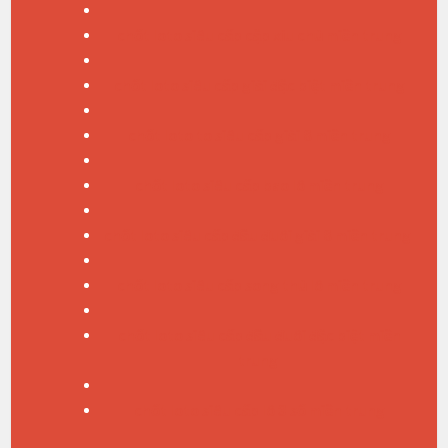
chốt loto siêu cấp cặp xỉu chủ miền trung
chốt loto siêu cấp giải đặc biệt miền trung
chốt loto to siêu cấp giải 8 miền trung
chốt loto siêu cấp bao lô miền trung
chốt loto siêu cấp đầu đuôi giải 8 miền trung
chốt loto siêu cấp song thủ lô miền trung
chốt loto siêu cấp đầu đuôi đặc biệt miền
trung
chốt loto siêu cấp lô 3 số miền trung