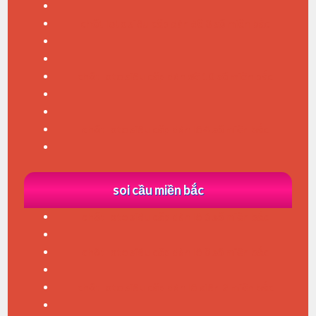
chốt loto siêu cấp dàn đề 8 số miền bắc
chốt loto siêu cấp dàn đề 10 số miền bắc
chốt loto siêu cấp dàn lô 4 số miền bắc
soi cầu miền bắc
chốt loto siêu cấp dàn lô 6 số miền bắc
chốt loto siêu cấp dàn lô 8 số miền bắc
chốt loto siêu cấp dàn lô xiên 2 miền bắc