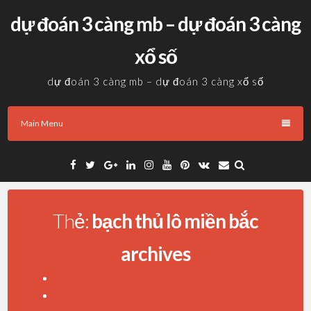
Skip
dự đoán 3 càng mb – dự đoán 3 càng
to
content
xổ số
dự đoán 3 càng mb – dự đoán 3 càng xổ số
Main Menu
Facebook
Twitter
Google
Linkedin
Instagram
YouTube
Pinterest
VK
Email
Plus
Thẻ:
bạch thủ lô miền bắc
archives
chốt loto siêu cấp bạch thủ lô miền bắc