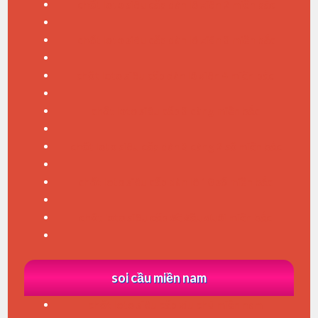
chốt loto siêu cấp dàn lô xiên 2 miền bắc
chốt loto siêu cấp dàn lô xiên 3 miền bắc
chốt loto siêu cấp dàn lô xiên 4 miền bắc
chốt loto siêu cấp 3 càng miền bắc
chốt loto siêu cấp dàn 3 càng 2 số miền bắc
chốt loto siêu cấp dàn lô 10 số miền bắc
chốt loto siêu cấp đề đầu đuôi miền bắc
soi cầu miền nam
chốt loto siêu cấp xỉu chủ miền nam