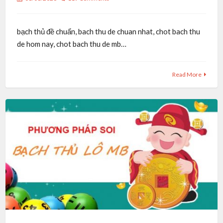
bạch thủ đề chuẩn, bach thu de chuan nhat, chot bach thu
de hom nay, chot bach thu de mb…
Read More