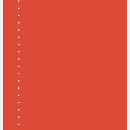
chốt loto siêu cấp bach thủ lô 2 nháy miền bắc
chốt loto siêu cấp song thủ lô miền bắc
chốt loto siêu cấp bạch thủ lô kép miền bắc
chốt loto siêu cấp song thủ lô kép miền bắc
chốt loto siêu cấp bạch thủ đề miền bắc
chốt loto siêu cấp song thủ đề miền bắc
chốt loto siêu cấp dàn đề 4 số miền bắc