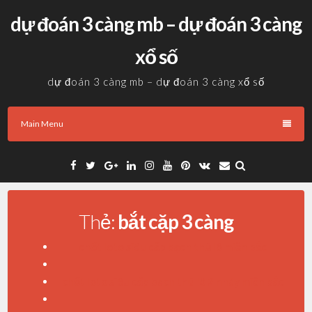
Skip
dự đoán 3 càng mb – dự đoán 3 càng
to
content
xổ số
dự đoán 3 càng mb – dự đoán 3 càng xổ số
Main Menu
Facebook
Twitter
Google
Linkedin
Instagram
YouTube
Pinterest
VK
Email
Plus
Thẻ:
bắt cặp 3 càng
chốt loto siêu cấp bạch thủ lô miền bắc
chốt loto siêu cấp bach thủ lô 2 nháy miền bắc