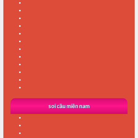
chốt loto siêu cấp dàn lô xiên 3 miền bắc
chốt loto siêu cấp dàn lô xiên 4 miền bắc
chốt loto siêu cấp 3 càng miền bắc
chốt loto siêu cấp dàn 3 càng 2 số miền bắc
chốt loto siêu cấp dàn lô 10 số miền bắc
chốt loto siêu cấp đề đầu đuôi miền bắc
soi cầu miền nam
chốt loto siêu cấp xỉu chủ miền nam
chốt loto siêu cấp giải đặc biệt miền nam