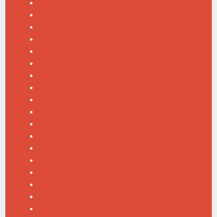
chốt loto siêu cấp song thủ lô miền bắc
chốt loto siêu cấp bạch thủ lô kép miền bắc
chốt loto siêu cấp song thủ lô kép miền bắc
chốt loto siêu cấp bạch thủ đề miền bắc
chốt loto siêu cấp song thủ đề miền bắc
chốt loto siêu cấp dàn đề 4 số miền bắc
chốt loto siêu cấp dàn đề 6 số miền bắc