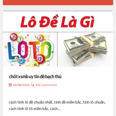
chốt xsmb uy tín đề bạch thủ
06/08/2026
102 Comments
cách tính lô đề chuẩn nhất, tính đề miền bắc, tính lô chuẩn,
cách tính lô tô miền bắc, cách…