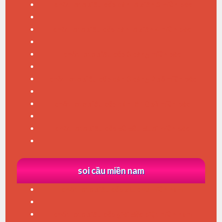
chốt loto siêu cấp dàn lô xiên 3 miền bắc
chốt loto siêu cấp dàn lô xiên 4 miền bắc
chốt loto siêu cấp 3 càng miền bắc
chốt loto siêu cấp dàn 3 càng 2 số miền bắc
chốt loto siêu cấp dàn lô 10 số miền bắc
chốt loto siêu cấp đề đầu đuôi miền bắc
soi cầu miền nam
chốt loto siêu cấp xỉu chủ miền nam
chốt loto siêu cấp giải đặc biệt miền nam