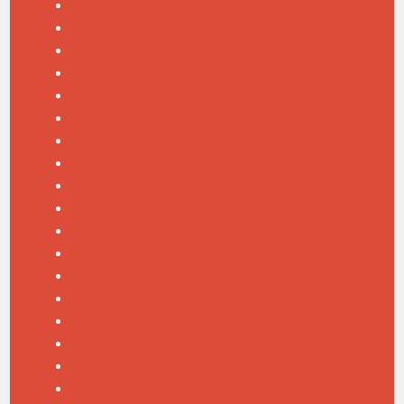
chốt loto siêu cấp song thủ lô miền bắc
chốt loto siêu cấp bạch thủ lô kép miền bắc
chốt loto siêu cấp song thủ lô kép miền bắc
chốt loto siêu cấp bạch thủ đề miền bắc
chốt loto siêu cấp song thủ đề miền bắc
chốt loto siêu cấp dàn đề 4 số miền bắc
chốt loto siêu cấp dàn đề 6 số miền bắc