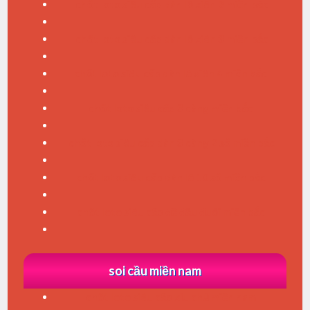
chốt loto siêu cấp dàn lô xiên 2 miền bắc
chốt loto siêu cấp dàn lô xiên 3 miền bắc
chốt loto siêu cấp dàn lô xiên 4 miền bắc
chốt loto siêu cấp 3 càng miền bắc
chốt loto siêu cấp dàn 3 càng 2 số miền bắc
chốt loto siêu cấp dàn lô 10 số miền bắc
chốt loto siêu cấp đề đầu đuôi miền bắc
soi cầu miền nam
chốt loto siêu cấp xỉu chủ miền nam