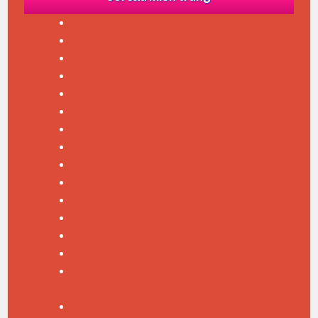
chốt loto siêu cấp xỉu chủ miền trung
chốt loto siêu cấp cặp xỉu chủ miền trung
chốt loto siêu cấp giải đặc biệt miền trung
chốt loto to siêu cấp giải 8 miền trung
chốt loto siêu cấp bao lô miền trung
chốt loto siêu cấp đầu đuôi giải 8 miền trung
chốt loto siêu cấp song thủ lô miền trung
chốt loto siêu cấp đầu đuôi đặc biệt miền
trung