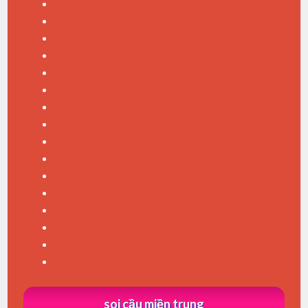
chốt loto siêu cấp giải đặc biệt miền nam
chốt loto siêu cấp giải 8 miền nam
chốt loto siêu cấp bao lô miền nam
chốt loto siêu cấp cặp xỉu chủ miền nam
chốt loto siêu cấp song thủ lô miền nam
chốt loto siêu cấp đầu đuôi giải 8 miền nam
chốt loto siêu cấp đầu đuôi đặc biệt miền nam
chốt loto siêu cấp lô 3 số miền nam
soi cầu miền trung