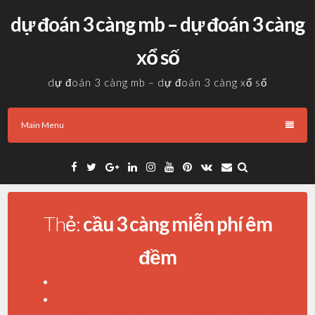
Skip
dự đoán 3 càng mb – dự đoán 3 càng
to
content
xổ số
dự đoán 3 càng mb – dự đoán 3 càng xổ số
Main Menu
Facebook
Twitter
Google
Linkedin
Instagram
YouTube
Pinterest
VK
Email
Plus
Thẻ:
cầu 3 càng miễn phí êm
đềm
chốt loto siêu cấp bạch thủ lô miền bắc