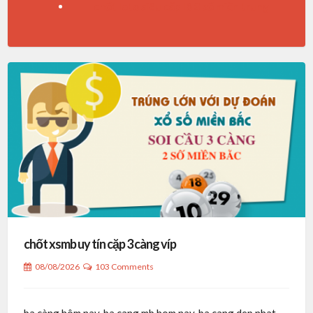
chốt loto siêu cấp lô 3 số miền trung
chốt xsmb uy tín cặp 3 càng víp
08/08/2026
103 Comments
ba càng hôm nay, ba cang mb hom nay, ba cang dep nhat